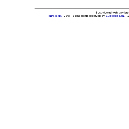
Best viewed with any br
IntraText®
(V89) - Some rights reserved by
EuloTech SRL
- 1