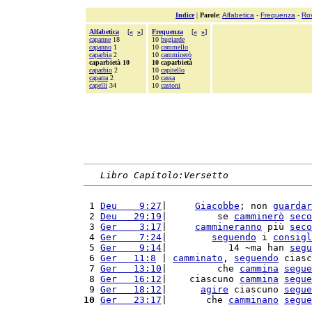
Indice
|
Parole
:
Alfabetica
-
Frequenza
-
Ro
Alfabetica
[
«
»
]
Frequenza
[
«
»
]
capanne
18
10
bugiarde
capanno
1
10
cammello
caparbia
2
10
camminerò
caparbietà 10
10 caparbietà
caparbio
2
10
capitello
caparra
2
10
cassa
capelli
34
10
castoni
Libro Capitolo:Versetto
 1 
Deu    9:27
|     
Giacobbe
; non 
guardar
 2 
Deu   29:19
|         se 
camminerò
seco
 3 
Ger    3:17
|     
cammineranno
 più 
seco
 4 
Ger    7:24
|        
seguendo
 i 
consigl
 5 
Ger    9:14
|           14 ~ma han 
segu
 6 
Ger   11:8
 | 
camminato
, 
seguendo
 ciasc
 7 
Ger   13:10
|         che 
cammina
segue
 8 
Ger   16:12
|    ciascuno 
cammina
segue
 9 
Ger   18:12
|      
agire
 ciascuno 
segue
10
Ger   23:17
|       che 
camminano
segue