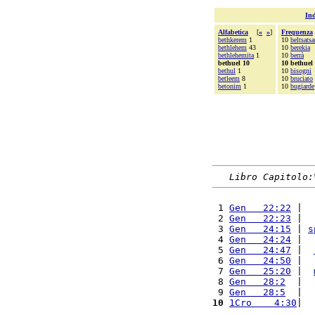
Ind
Alfabetica
[
«
»
]
Frequenza
bethkerem
1
10
beltsatsa
bethlehem
43
10
berekia
bethlehemita
1
10
berrà
bethuel 10
10 bethuel
bethul
1
10
bisogni
betleem
8
10
bruciato
betonim
1
10
bugiarde
Libro Capitolo:
 1 
Gen   22:22
 |  
 2 
Gen   22:23
 |  
 3 
Gen   24:15
 | 
s
 4 
Gen   24:24
 |  
 5 
Gen   24:47
 |  
 6 
Gen   24:50
 |  
 7 
Gen   25:20
 |  
 8 
Gen   28:2
  |  
 9 
Gen   28:5
  |  
10
1Cro    4:30
|  