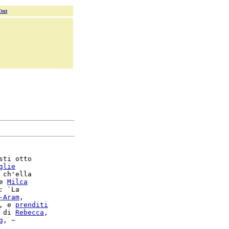
Text
sti otto

glie
 ch'ella

e 
Milca
: `La

-Aram
,

, e 
prenditi
 di 
Rebecca
g