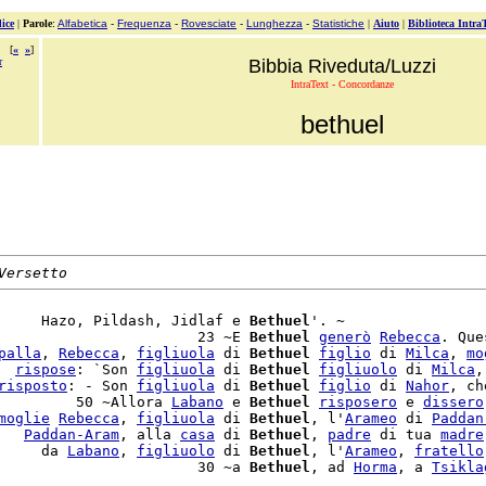
ice
|
Parole
:
Alfabetica
-
Frequenza
-
Rovesciate
-
Lunghezza
-
Statistiche
|
Aiuto
|
Biblioteca Intra
[
«
»
]
r
Bibbia Riveduta/Luzzi
IntraText - Concordanze
bethuel
Versetto
     Hazo, Pildash, Jidlaf e 
Bethuel
'. ~

                       23 ~E 
Bethuel
generò
Rebecca
. Que
palla
, 
Rebecca
, 
figliuola
 di 
Bethuel
figlio
 di 
Milca
, 
mo
  
rispose
: `Son 
figliuola
 di 
Bethuel
figliuolo
 di 
Milca
,
risposto
: - Son 
figliuola
 di 
Bethuel
figlio
 di 
Nahor
, ch
         50 ~Allora 
Labano
 e 
Bethuel
risposero
 e 
dissero
moglie
Rebecca
, 
figliuola
 di 
Bethuel
, l'
Arameo
 di 
Paddan
   
Paddan-Aram
, alla 
casa
 di 
Bethuel
, 
padre
 di tua 
madre
     da 
Labano
, 
figliuolo
 di 
Bethuel
, l'
Arameo
, 
fratello
                       30 ~a 
Bethuel
, ad 
Horma
, a 
Tsikla