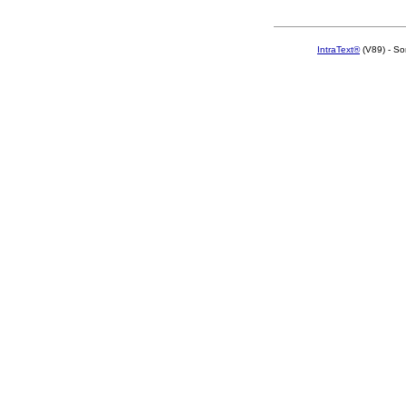
IntraText®
(V89) - So