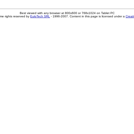
Best viewed with any browser at 800x600 or 768x1024 on Tablet PC
me rights reserved by
EuloTech SRL
- 1996-2007. Content in this page is licensed under a
Creat