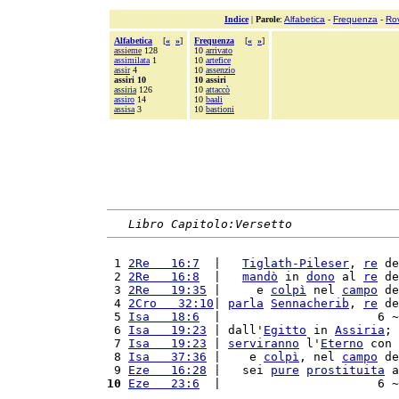
Indice
|
Parole
:
Alfabetica
-
Frequenza
-
Ro
Alfabetica
[
«
»
]
Frequenza
[
«
»
]
assieme
128
10
arrivato
assimilata
1
10
artefice
assir
4
10
assenzio
assiri 10
10 assiri
assiria
126
10
attaccò
assiro
14
10
baali
assisa
3
10
bastioni
Libro Capitolo:Versetto
 1 
2Re   16:7
  |   
Tiglath-Pileser
, 
re
 de
 2 
2Re   16:8
  |   
mandò
 in 
dono
 al 
re
 de
 3 
2Re   19:35
 |     e 
colpì
 nel 
campo
 de
 4 
2Cro   32:10
| 
parla
Sennacherib
, 
re
 de
 5 
Isa   18:6
  |                      6 ~
 6 
Isa   19:23
 | dall'
Egitto
 in 
Assiria
; 
 7 
Isa   19:23
 | 
serviranno
 l'
Eterno
 con 
 8 
Isa   37:36
 |    e 
colpì
, nel 
campo
 de
 9 
Eze   16:28
 |   sei 
pure
prostituita
 a
10
Eze   23:6
  |                      6 ~