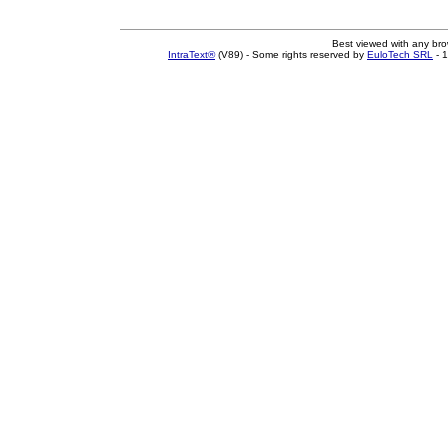
Best viewed with any br
IntraText®
(V89) - Some rights reserved by
EuloTech SRL
- 1