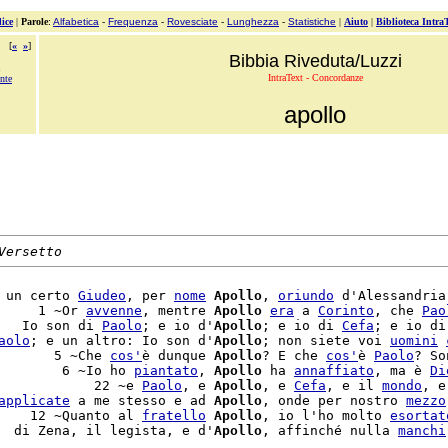
ice
|
Parole
:
Alfabetica
-
Frequenza
-
Rovesciate
-
Lunghezza
-
Statistiche
|
Aiuto
|
Biblioteca Intra
[
«
»
]
Bibbia Riveduta/Luzzi
IntraText - Concordanze
nte
apollo
Versetto
 un certo 
Giudeo
, per 
nome
Apollo
, 
oriundo
 d'Alessandria,
     1 ~Or 
avvenne
, mentre 
Apollo
era
 a 
Corinto
, che 
Pao
   Io son di 
Paolo
; e io d'
Apollo
; e io di 
Cefa
; e io di
aolo
; e un altro: Io son d'
Apollo
; non siete voi 
uomini
       5 ~Che 
cos'
è dunque 
Apollo
? E che 
cos'
è 
Paolo
? Son
        6 ~Io ho 
piantato
, 
Apollo
 ha 
annaffiato
, ma è 
Di
            22 ~e 
Paolo
, e 
Apollo
, e 
Cefa
, e il 
mondo
, e
applicate
 a me stesso e ad 
Apollo
, onde per nostro 
mezzo
    12 ~Quanto al 
fratello
Apollo
, io l'ho molto 
esortat
  di Zena, il legista, e d'
Apollo
, affinché nulla 
manchi