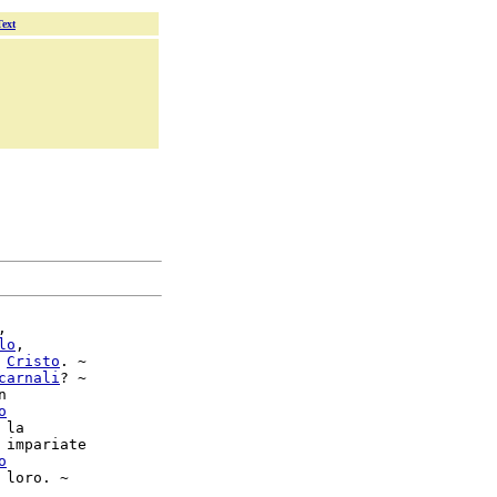
Text


lo
,

 
Cristo
. ~

carnali
? ~



o
 la

 impariate

o