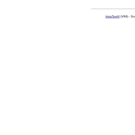
IntraText®
(V89) - So