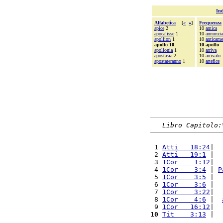
Ind
Alfabetica
[
«
»
]
Frequenza
apice
2
10
amica
apocalisse
1
10
annunzia
apollion
1
10
anticame
apollo 10
10 apollo
apollonia
1
10
arriva
apostasia
2
10
arrivato
apostateranno
1
10
artefice
Libro Capitolo:
 1 
Atti   18:24
|  
 2 
Atti   19:1
 |  
 3 
1Cor    1:12
|  
 4 
1Cor    3:4
 | 
P
 5 
1Cor    3:5
 |  
 6 
1Cor    3:6
 |  
 7 
1Cor    3:22
|  
 8 
1Cor    4:6
 |  
 9 
1Cor   16:12
|  
10
Tit    3:13
 |  