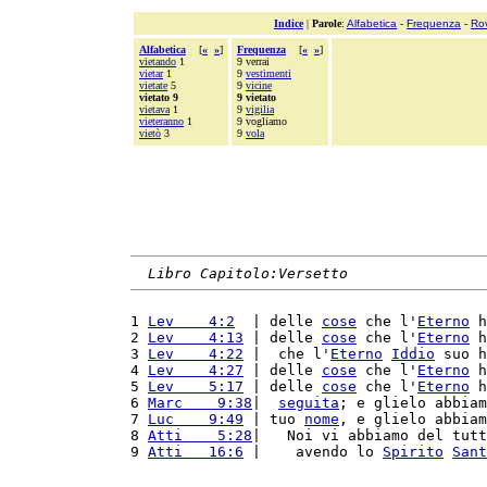
Indice
|
Parole
:
Alfabetica
-
Frequenza
-
Ro
Alfabetica
[
«
»
]
Frequenza
[
«
»
]
vietando
1
9 verrai
vietar
1
9
vestimenti
vietate
5
9
vicine
vietato 9
9 vietato
vietava
1
9
vigilia
vieteranno
1
9 vogliamo
vietò
3
9
vola
Libro Capitolo:Versetto
1 
Lev    4:2
  | delle 
cose
 che l'
Eterno
 h
2 
Lev    4:13
 | delle 
cose
 che l'
Eterno
 h
3 
Lev    4:22
 |  che l'
Eterno
Iddio
 suo h
4 
Lev    4:27
 | delle 
cose
 che l'
Eterno
 h
5 
Lev    5:17
 | delle 
cose
 che l'
Eterno
 h
6 
Marc    9:38
|  
seguita
; e glielo abbiam
7 
Luc    9:49
 | tuo 
nome
, e glielo abbiam
8 
Atti    5:28
|   Noi vi abbiamo del tutt
9 
Atti   16:6
 |    avendo lo 
Spirito
Sant