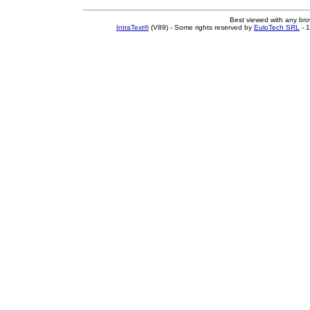
Best viewed with any br
IntraText®
(V89) - Some rights reserved by
EuloTech SRL
- 1