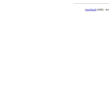
IntraText®
(V89) - So