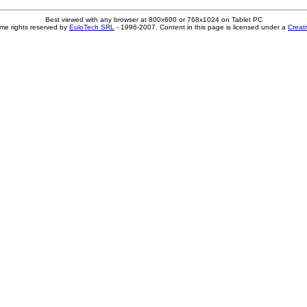
Best viewed with any browser at 800x600 or 768x1024 on Tablet PC
me rights reserved by
EuloTech SRL
- 1996-2007. Content in this page is licensed under a
Creat