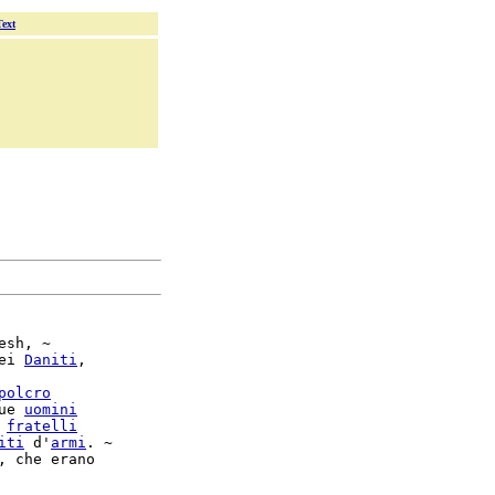
Text
esh, ~

ei 
Daniti
,

polcro
ue 
uomini
 
fratelli
iti
 d'
armi
. ~
