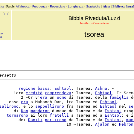
ice
|
Parole
:
Alfabetica
-
Frequenza
-
Rovesciate
-
Lunghezza
-
Statistiche
|
Aiuto
|
Biblioteca Intra
[
«
»
]
Bibbia Riveduta/Luzzi
IntraText - Concordanze
tsorea
ono
no
ersetto
        
regione
bassa
: 
Eshtaol
, 
Tsorea
, 
Ashna
, ~

      loro 
eredità
comprendeva
: 
Tsorea
, 
Eshtaol
, Ir-Scem
         2 ~Or v'
era
 un 
uomo
 di 
Tsorea
, della 
famiglia
 d
    esso 
era
 a Mahaneh-Dan, fra 
Tsorea
 ed 
Eshtaol
. ~

salirono
, e lo 
seppellirono
 fra 
Tsorea
 ed 
Eshtaol
 nel 
se
      di 
Dan
mandaron
 dunque da 
Tsorea
 e da 
Eshtaol
 cinq
   
tornarono
 ai loro 
fratelli
 a 
Tsorea
 ed a 
Eshtaol
; e i
        dei 
Daniti
partirono
 da 
Tsorea
 e da 
Eshtaol
, 
mun
                            10 ~
Tsorea
, 
Ajalon
 ed 
Hebron