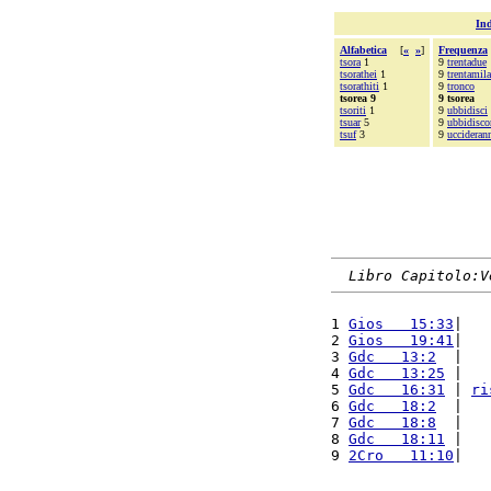
Ind
Alfabetica
[
«
»
]
Frequenza
tsora
1
9
trentadue
tsorathei
1
9
trentamila
tsorathiti
1
9
tronco
tsorea 9
9 tsorea
tsoriti
1
9
ubbidisci
tsuar
5
9
ubbidisc
tsuf
3
9
uccideran
Libro Capitolo:V
1 
Gios   15:33
|   
2 
Gios   19:41
|   
3 
Gdc   13:2
  |   
4 
Gdc   13:25
 |   
5 
Gdc   16:31
 | 
ri
6 
Gdc   18:2
  |   
7 
Gdc   18:8
  |   
8 
Gdc   18:11
 |   
9 
2Cro   11:10
|   