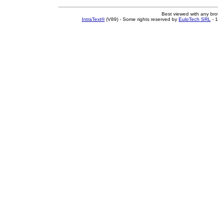
Best viewed with any br
IntraText®
(V89) - Some rights reserved by
EuloTech SRL
- 1