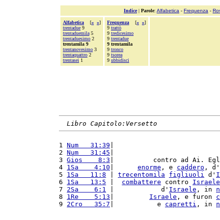
Indice
|
Parole
:
Alfabetica
-
Frequenza
-
Ro
Alfabetica
[
«
»
]
Frequenza
[
«
»
]
trentadue
9
9
trattò
trentaduemila
5
9
tredicesimo
trentaduesimo
2
9
trentadue
trentamila 9
9 trentamila
trentanovesimo
3
9
tronco
trentaquattro
2
9
tsorea
trentasei
1
9
ubbidisci
Libro Capitolo:Versetto
1 
Num   31:39
|                           
2 
Num   31:45
|                           
3 
Gios    8:3
|          contro ad Ai. Egl
4 
1Sa    4:10
|      
enorme
, e 
caddero
, d'
5 
1Sa   11:8
 | 
trecentomila
figliuoli
 d'
I
6 
1Sa   13:5
 |  
combattere
 contro 
Israele
7 
2Sa    6:1
 |            d'
Israele
, in 
n
8 
1Re    5:13
|         
Israele
, e furon 
c
9 
2Cro   35:7
|           e 
capretti
, in 
n