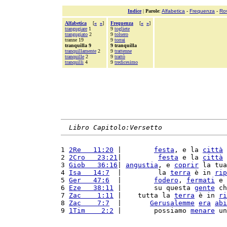
Indice
|
Parole
:
Alfabetica
-
Frequenza
-
Ro
Alfabetica
[
«
»
]
Frequenza
[
«
»
]
trangugiare
1
9
togliete
trangugiato
2
9
tolsero
tranne 19
9
torrai
tranquilla 9
9 tranquilla
tranquillamente
2
9
trattenne
tranquille
2
9
trattò
tranquilli
4
9
tredicesimo
Libro Capitolo:Versetto
1 
2Re   11:20
 |        
festa
, e la 
città
2 
2Cro   23:21
|         
festa
 e la 
città
3 
Giob   36:16
| 
angustia
, e 
coprir
 la tua
4 
Isa   14:7
  |         la 
terra
 è in 
rip
5 
Ger   47:6
  |        
fodero
, 
fermati
 e 
6 
Eze   38:11
 |        su questa 
gente
 ch
7 
Zac    1:11
 |    tutta la 
terra
 è in 
ri
8 
Zac    7:7
  |       
Gerusalemme
era
abi
9 
1Tim    2:2
 |        possiamo 
menare
 un