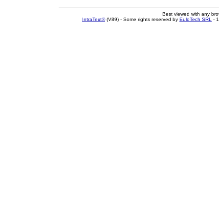
Best viewed with any br
IntraText®
(V89) - Some rights reserved by
EuloTech SRL
- 1