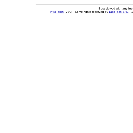
Best viewed with any br
IntraText®
(V89) - Some rights reserved by
EuloTech SRL
- 1