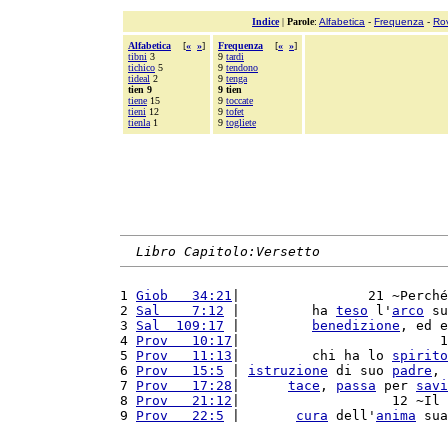
Indice
|
Parole
:
Alfabetica
-
Frequenza
-
Ro
Alfabetica
[
«
»
]
Frequenza
[
«
»
]
tibni
3
9
tardi
tichico
5
9
tendono
tideal
2
9
tenga
tien 9
9 tien
tiene
15
9
toccate
tieni
12
9
tofet
tienla
1
9
togliete
Libro Capitolo:Versetto
1 
Giob   34:21
|                21 ~Perché
2 
Sal    7:12
 |         ha 
teso
 l'
arco
 su
3 
Sal  109:17
 |         
benedizione
, ed e
4 
Prov   10:17
|                         1
5 
Prov   11:13
|         chi ha lo 
spirito
6 
Prov   15:5
 | 
istruzione
 di suo 
padre
, 
7 
Prov   17:28
|      
tace
, 
passa
 per 
savi
8 
Prov   21:12
|                   12 ~Il 
9 
Prov   22:5
 |       
cura
 dell'
anima
 sua