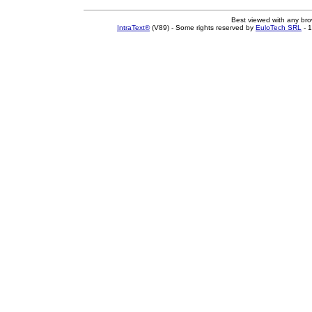
Best viewed with any br
IntraText®
(V89) - Some rights reserved by
EuloTech SRL
- 1