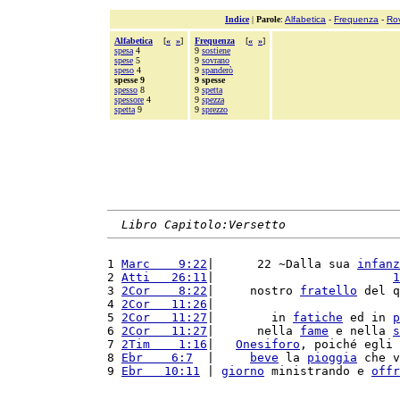
Indice
|
Parole
:
Alfabetica
-
Frequenza
-
Ro
Alfabetica
[
«
»
]
Frequenza
[
«
»
]
spesa
4
9
sostiene
spese
5
9
sovrano
speso
4
9
spanderò
spesse 9
9 spesse
spesso
8
9
spetta
spessore
4
9
spezza
spetta
9
9
sprezzo
Libro Capitolo:Versetto
1 
Marc    9:22
|      22 ~Dalla sua 
infanz
2 
Atti   26:11
|                         
1
3 
2Cor    8:22
|     nostro 
fratello
 del q
4 
2Cor   11:26
|                          
5 
2Cor   11:27
|        in 
fatiche
 ed in 
p
6 
2Cor   11:27
|      nella 
fame
 e nella 
s
7 
2Tim    1:16
|   
Onesiforo
, poiché egli 
8 
Ebr    6:7
  |     
beve
 la 
pioggia
 che v
9 
Ebr   10:11
 | 
giorno
 ministrando e 
offr