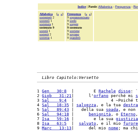
Indice
|
Parole
:
Alfabetica
-
Frequenza
-
Ro
Alfabetica
[
«
»
]
Frequenza
[
«
»
]
sostenterò
2
9
soprannominato
sostentò
1
9
sordo
sostenuta
1
9
sorgere
sostenuto 9
9 sostenuto
sosterà
1
9
sostiene
sosterrà
2
9
sovrano
sosterrai
1
9
spanderò
Libro Capitolo:Versetto
1 
Gen   30:8
  |        E 
Rachele
disse
: `
2 
Giob   31:21
|      l'
orfano
 perché mi 
s
3 
Sal    9:4
  |               4 ~Poiché t
4 
Sal   18:35
 | 
salvezza
, e la tua 
destra
5 
Sal   89:43
 |   della sua 
spada
, e non 
6 
Sal   94:18
 |      
benignità
, o 
Eterno
,
7 
Isa   59:16
 |        e la sua 
giustizia
8 
Isa   63:5
  |  
salvato
, e il mio 
furore
9 
Marc   13:13
|      del mio 
nome
; ma chi