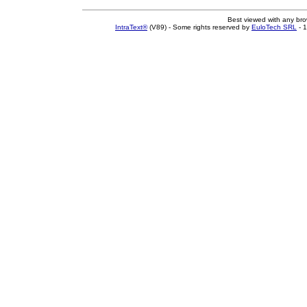
Best viewed with any br
IntraText®
(V89) - Some rights reserved by
EuloTech SRL
- 1