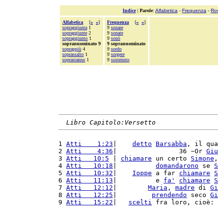
Indice
|
Parole
:
Alfabetica
-
Frequenza
-
Ro
Alfabetica
[
«
»
]
Frequenza
[
«
»
]
sopraggiunta
1
9
sonare
sopraggiunte
2
9
sonate
sopraggiunto
1
9
sonò
soprannominato 9
9 soprannominato
soprappiù
4
9
sordo
soprassalto
1
9
sorgere
soprastanno
1
9
sostenuto
Libro Capitolo:Versetto
1 
Atti    1:23
|    
detto
Barsabba
, il qua
2 
Atti    4:36
|                36 ~Or 
Giu
3 
Atti   10:5
 | 
chiamare
 un certo 
Simone
,
4 
Atti   10:18
|          
domandarono
 se 
S
5 
Atti   10:32
|    
Ioppe
 a far 
chiamare
S
6 
Atti   11:13
|          e 
fa'
chiamare
S
7 
Atti   12:12
|        
Maria
, 
madre
 di 
Gi
8 
Atti   12:25
|         
prendendo
 seco 
Gi
9 
Atti   15:22
|   
scelti
 fra loro, cioè: 