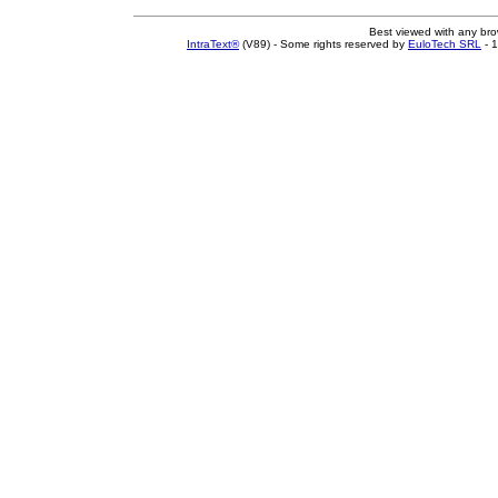
Best viewed with any br
IntraText®
(V89) - Some rights reserved by
EuloTech SRL
- 1