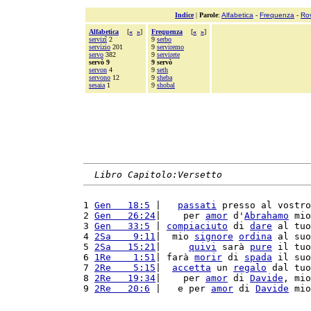
Indice
|
Parole
:
Alfabetica
-
Frequenza
-
Ro
Alfabetica
[
«
»
]
Frequenza
[
«
»
]
servizî
2
9
serbo
servizio
201
9
serviremo
servo
382
9
servirete
servò 9
9 servò
servon
4
9
seth
servono
12
9
sheba
sesaia
1
9
shobal
Libro Capitolo:Versetto
1 
Gen   18:5
 |   
passati
 presso al vostro
2 
Gen   26:24
|    per 
amor
 d'
Abrahamo
 mio
3 
Gen   33:5
 | 
compiaciuto
 di 
dare
 al tuo
4 
2Sa    9:11
|  mio 
signore
ordina
 al suo
5 
2Sa   15:21
|     
quivi
 sarà 
pure
 il tuo
6 
1Re    1:51
| farà 
morir
 di 
spada
 il suo
7 
2Re    5:15
|  
accetta
 un 
regalo
 dal tuo
8 
2Re   19:34
|    per 
amor
 di 
Davide
, mio
9 
2Re   20:6
 |   e per 
amor
 di 
Davide
 mio