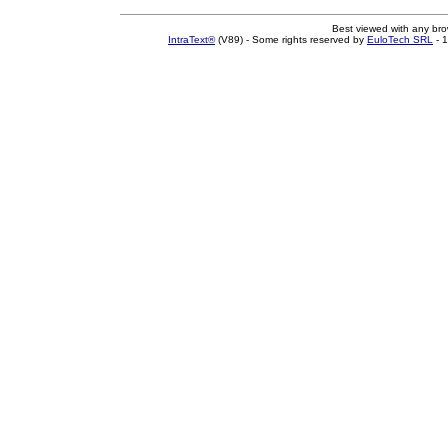
Best viewed with any br
IntraText®
(V89) - Some rights reserved by
EuloTech SRL
- 1