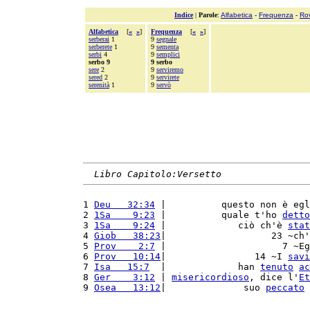
Indice
|
Parole
:
Alfabetica
-
Frequenza
-
Ro
Alfabetica
[
«
»
]
Frequenza
[
«
»
]
serberai
1
9
segnale
serberete
1
9
sementa
serbi
4
9
semplici
serbo 9
9 serbo
sere
2
9
serviremo
sered
2
9
servirete
serenità
1
9
servò
Libro Capitolo:Versetto
1 
Deu   32:34
 |          questo non è egl
2 
1Sa    9:23
 |          quale t'ho 
detto
3 
1Sa    9:24
 |             ciò ch'è 
stat
4 
Giob   38:23
|                   23 ~ch'
5 
Prov    2:7
 |                     7 ~Eg
6 
Prov   10:14
|                14 ~I 
savi
7 
Isa   15:7
  |             han 
tenuto
ac
8 
Ger    3:12
 | 
misericordioso
, dice l'
Et
9 
Osea   13:12
|              suo 
peccato
 