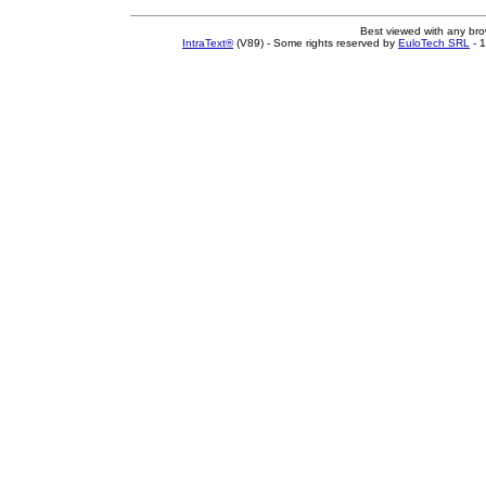
Best viewed with any br
IntraText®
(V89) - Some rights reserved by
EuloTech SRL
- 1