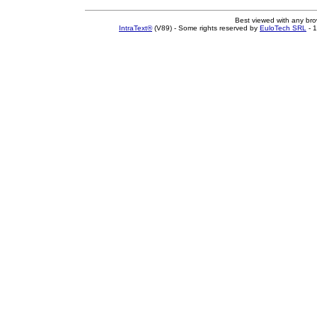
Best viewed with any br
IntraText®
(V89) - Some rights reserved by
EuloTech SRL
- 1