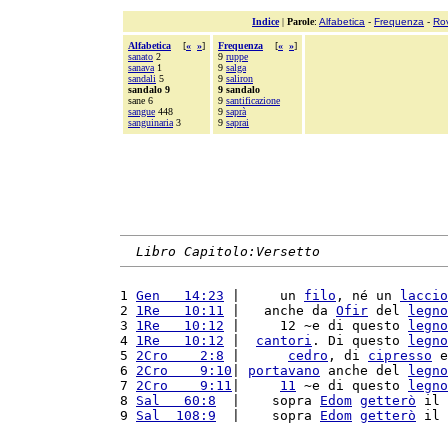
Indice
|
Parole
:
Alfabetica
-
Frequenza
-
Ro
Alfabetica
[
«
»
]
Frequenza
[
«
»
]
sanato
2
9
ruppe
sanava
1
9
salga
sandali
5
9
saliron
sandalo 9
9 sandalo
sane 6
9
santificazione
sangue
448
9
saprà
sanguinaria
3
9
saprai
Libro Capitolo:Versetto
1 
Gen   14:23
 |     un 
filo
, né un 
laccio
2 
1Re   10:11
 |   anche da 
Ofir
 del 
legno
3 
1Re   10:12
 |     12 ~e di questo 
legno
4 
1Re   10:12
 |  
cantori
. Di questo 
legno
5 
2Cro    2:8
 |      
cedro
, di 
cipresso
 e
6 
2Cro    9:10
| 
portavano
 anche del 
legno
7 
2Cro    9:11
|     
11
 ~e di questo 
legno
8 
Sal   60:8
  |    sopra 
Edom
getterò
 il 
9 
Sal  108:9
  |    sopra 
Edom
getterò
 il 