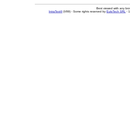
Best viewed with any br
IntraText®
(V89) - Some rights reserved by
EuloTech SRL
- 1