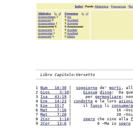
Indice
|
Parole
:
Alfabetica
-
Frequenza
-
Ro
Alfabetica
[
«
»
]
Frequenza
[
«
»
]
riconosceranno
3
9
resi
riconoscere
8
9
revocherò
riconosceremo
1
9
riceverete
riconoscerete 9
9 riconoscerete
riconoscerlo
1
9
ricordate
riconoscerne
1
9
ricorderai
riconoscerò
4
9
riferita
Libro Capitolo:Versetto
1 
Num   16:30
 |  
soggiorno
 de' 
morti
, all
2 
Gios    3:10
|     
Giosuè
disse
: `Da que
3 
Isa   43:19
 |      per 
germogliare
; non
4 
Eze   14:23
 | 
condotta
 e le loro 
azioni
5 
Eze   15:7
  |     il 
fuoco
 li 
consumerà
6 
Mat    7:16
 |                   16 ~Voi
7 
Mat    7:20
 |                   20 ~Voi
8 
2Cor    1:14
|     
spero
 che sino alla 
f
9 
2Cor   13:6
 |           6 ~Ma io 
spero
 