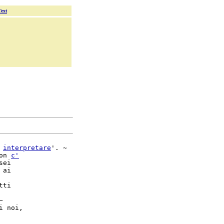
Text
 
interpretare
'. ~

on 
c'
sei

ai

tti


