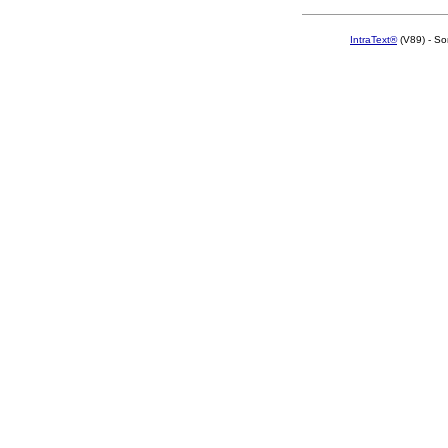
IntraText®
(V89) - So