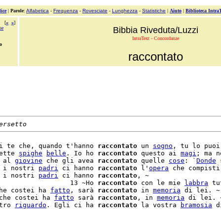
ice
|
Parole
:
Alfabetica
-
Frequenza
-
Rovesciate
-
Lunghezza
-
Statistiche
|
Aiuto
|
Biblioteca Intra
[
«
»
]
ue
Bibbia Riveduta/Luzzi
IntraText - Concordanze
o
raccontato
ersetto
i te che, quando t'hanno 
raccontato
 un 
sogno
, tu lo puoi
ette 
spighe
belle
. Io ho 
raccontato
 questo ai 
magi
; ma n
 al 
giovine
 che gli avea 
raccontato
 quelle 
cose
: `
Donde
 
 i nostri 
padri
 ci hanno 
raccontato
 l'
opera
 che compisti 
 i nostri 
padri
 ci hanno 
raccontato
, ~

                  13 ~Ho 
raccontato
 con le mie 
labbra
 tu
he costei ha 
fatto
, sarà 
raccontato
 in 
memoria
 di lei. ~

che costei ha 
fatto
 sarà 
raccontato
, in 
memoria
 di lei. ~
tro 
riguardo
. Egli ci ha 
raccontato
 la vostra 
bramosia