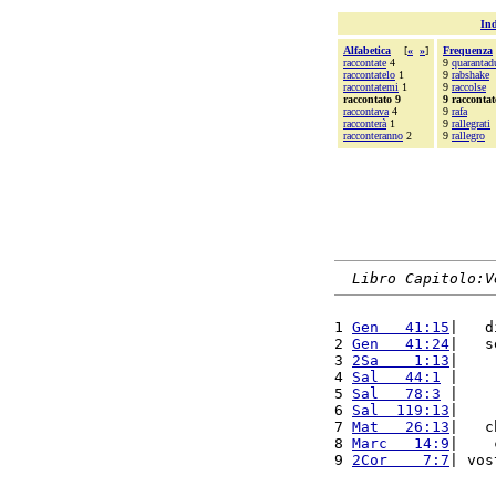
Ind
Alfabetica
[
«
»
]
Frequenza
raccontate
4
9
quarantad
raccontatelo
1
9
rabshake
raccontatemi
1
9
raccolse
raccontato 9
9 raccontat
raccontava
4
9
rafa
racconterà
1
9
rallegrati
racconteranno
2
9
rallegro
Libro Capitolo:V
1 
Gen   41:15
|   d
2 
Gen   41:24
|   s
3 
2Sa    1:13
|    
4 
Sal   44:1
 |    
5 
Sal   78:3
 |    
6 
Sal  119:13
|    
7 
Mat   26:13
|   c
8 
Marc   14:9
|    
9 
2Cor    7:7
| vos