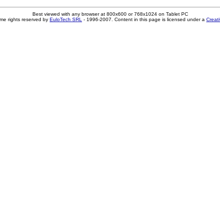
Best viewed with any browser at 800x600 or 768x1024 on Tablet PC
me rights reserved by
EuloTech SRL
- 1996-2007. Content in this page is licensed under a
Creat