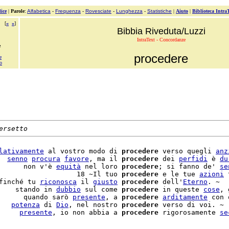
ice
|
Parole
:
Alfabetica
-
Frequenza
-
Rovesciate
-
Lunghezza
-
Statistiche
|
Aiuto
|
Biblioteca Intra
[
«
»
]
Bibbia Riveduta/Luzzi
IntraText - Concordanze
e
procedere
e
o
ersetto
lativamente
 al vostro modo di 
procedere
 verso quegli 
anz
  
senno
procura
favore
, ma il 
procedere
 dei 
perfidi
 è 
du
      non v'è 
equità
 nel loro 
procedere
; si fanno de' 
se
                   18 ~Il tuo 
procedere
 e le tue 
azioni
 
finché tu 
riconosca
 il 
giusto
procedere
 dell'
Eterno
. ~

    stando in 
dubbio
 sul come 
procedere
 in queste 
cose
, 
      quando sarò 
presente
, a 
procedere
arditamente
 con 
   
potenza
 di 
Dio
, nel nostro 
procedere
 verso di voi. ~

     
presente
, io non abbia a 
procedere
 rigorosamente 
se