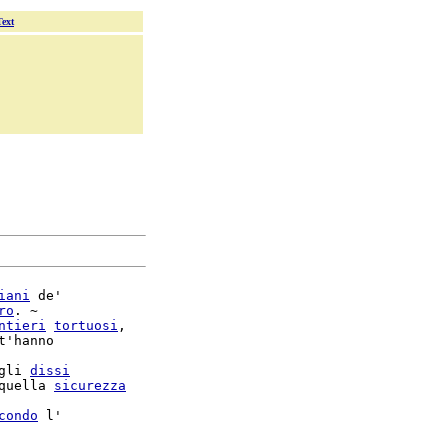
Text
iani
 de'

ro
. ~

ntieri
tortuosi
,

t'hanno

gli 
dissi
quella 
sicurezza
condo