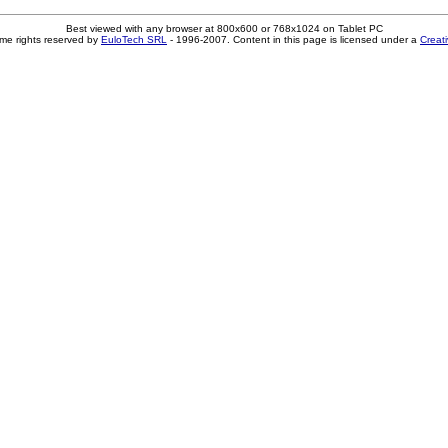
Best viewed with any browser at 800x600 or 768x1024 on Tablet PC
me rights reserved by
EuloTech SRL
- 1996-2007. Content in this page is licensed under a
Creat