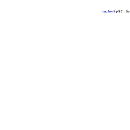
IntraText®
(V89) - So