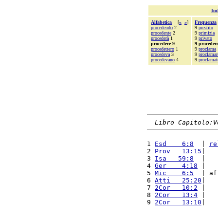
Ind
Alfabetica
[
«
»
]
Frequenza
procedendo
2
9
prestito
procedente
2
9
primizia
procederà
1
9
privato
procedere 9
9 proceder
procedettero
1
9
proclama
procedeva
3
9
proclamar
procedevano
4
9
proclamat
Libro Capitolo:V
1 
Esd    6:8
  | 
re
2 
Prov   13:15
|   
3 
Isa   59:8
  |   
4 
Ger    4:18
 |   
5 
Mic    6:5
  | af
6 
Atti   25:20
|   
7 
2Cor   10:2
 |   
8 
2Cor   13:4
 |   
9 
2Cor   13:10
|   