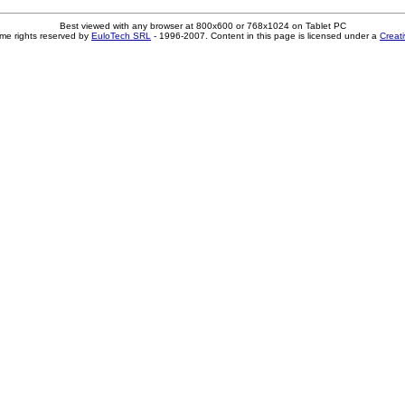
Best viewed with any browser at 800x600 or 768x1024 on Tablet PC
me rights reserved by
EuloTech SRL
- 1996-2007. Content in this page is licensed under a
Creat