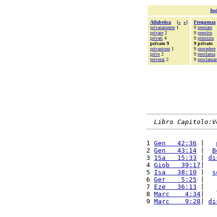
Ind
Alfabetica
[
«
»
]
Frequenza
privatamente
1
9
prestate
private
2
9
prestito
privati
4
9
primizia
privato 9
9 privato
privazione
1
9
procedere
prive
2
9
proclama
priverai
2
9
proclamar
Libro Capitolo:V
1 
Gen   42:36
 |   
2 
Gen   43:14
 |  
B
3 
1Sa   15:33
 | 
di
4 
Giob   39:17
|   
5 
Isa   38:10
 |  
s
6 
Ger    5:25
 |   
7 
Eze   36:13
 |   
8 
Marc    4:34
|   
9 
Marc    9:28
| 
di