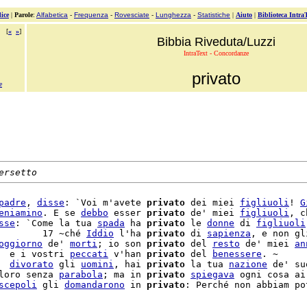
ice
|
Parole
:
Alfabetica
-
Frequenza
-
Rovesciate
-
Lunghezza
-
Statistiche
|
Aiuto
|
Biblioteca Intra
[
«
»
]
Bibbia Riveduta/Luzzi
IntraText - Concordanze
privato
e
ersetto
padre
, 
disse
: `Voi m'avete 
privato
 dei miei 
figliuoli
! 
G
eniamino
. E se 
debbo
 esser 
privato
 de' miei 
figliuoli
, c
sse
: `Come la tua 
spada
 ha 
privato
 le 
donne
 di 
figliuoli
        17 ~ché 
Iddio
 l'ha 
privato
 di 
sapienza
, e non gl
oggiorno
 de' 
morti
; io son 
privato
 del 
resto
 de' miei 
an
  e i vostri 
peccati
 v'han 
privato
 del 
benessere
. ~

  
divorato
 gli 
uomini
, hai 
privato
 la tua 
nazione
 de' suo
loro senza 
parabola
; ma in 
privato
spiegava
 ogni cosa ai
scepoli
 gli 
domandarono
 in 
privato