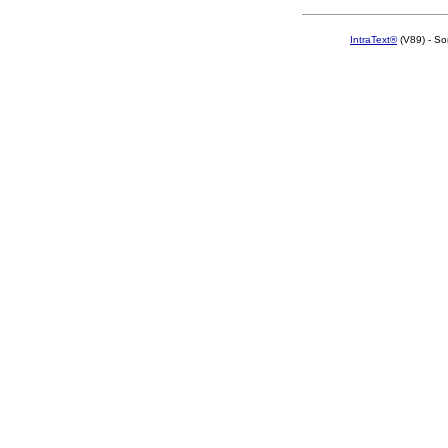
IntraText®
(V89) - So