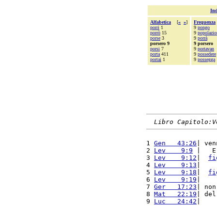
Ind
Alfabetica
[
«
»
]
Frequenza
porri
1
9
pongo
porrò
15
9
popolazio
porse
3
9
porrà
porsero 9
9 porsero
porsi
7
9
portavan
porta
411
9
possedere
portai
1
9
possegga
Libro Capitolo:V
1 
Gen   43:26
| ven
2 
Lev    9:9
 |   E
3 
Lev    9:12
|  
fi
4 
Lev    9:13
|    
5 
Lev    9:18
|  
fi
6 
Lev    9:19
|    
7 
Ger   17:23
| non
8 
Mat   22:19
| del
9 
Luc   24:42
|    