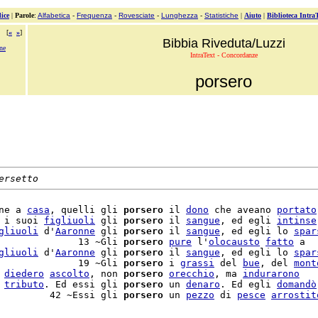
ice
|
Parole
:
Alfabetica
-
Frequenza
-
Rovesciate
-
Lunghezza
-
Statistiche
|
Aiuto
|
Biblioteca Intra
[
«
»
]
Bibbia Riveduta/Luzzi
ne
IntraText - Concordanze
porsero
ersetto
ne a 
casa
, quelli gli 
porsero
 il 
dono
 che aveano 
portato
 i suoi 
figliuoli
 gli 
porsero
 il 
sangue
, ed egli 
intinse
gliuoli
 d'
Aaronne
 gli 
porsero
 il 
sangue
, ed egli lo 
spar
              13 ~Gli 
porsero
pure
 l'
olocausto
fatto
 a

gliuoli
 d'
Aaronne
 gli 
porsero
 il 
sangue
, ed egli lo 
spar
              19 ~Gli 
porsero
 i 
grassi
 del 
bue
, del 
mont
 
diedero
ascolto
, non 
porsero
orecchio
, ma 
indurarono
 
tributo
. Ed essi gli 
porsero
 un 
denaro
. Ed egli 
domandò
         42 ~Essi gli 
porsero
 un 
pezzo
 di 
pesce
arrostit