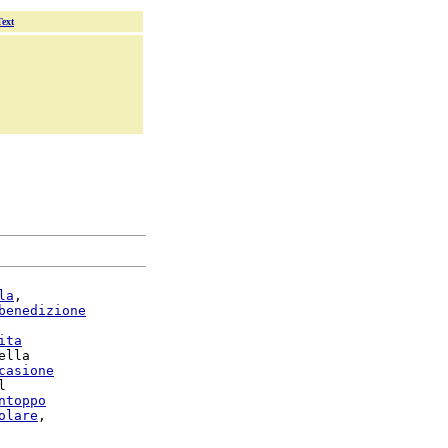
Text
la
,

benedizione
ita
ella

casione


ntoppo
olare