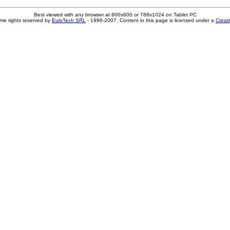
Best viewed with any browser at 800x600 or 768x1024 on Tablet PC
me rights reserved by
EuloTech SRL
- 1996-2007. Content in this page is licensed under a
Creat