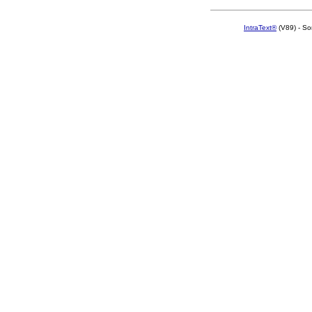
IntraText®
(V89) - So