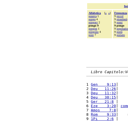
Ind
Alfabetica
[
«
»
]
Frequenza
poneva
1
9
piccol
ponga
4
9
piomberà
pongavi
2
9
pomi
pongo 9
9 pongo
pongon
1
9
popolazio
pongono
4
9
porrà
poni
7
9
porsero
Libro Capitolo:V
1 
Gen    9:13
|    
2 
Deu   11:26
|    
3 
Deu   11:32
|    
4 
Deu   30:15
|    
5 
Ger   21:8
 |    
6 
Eze    3:20
| 
com
7 
Amos    7:8
|    
8 
Rom    9:33
|    
9 
1Pi    2:6
 |    