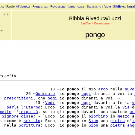
ice
|
Parole
:
Alfabetica
-
Frequenza
-
Rovesciate
-
Lunghezza
-
Statistiche
|
Aiuto
|
Biblioteca Intra
[
«
»
]
Bibbia Riveduta/Luzzi
IntraText - Concordanze
ne
pongo
ersetto
                     13 ~Io 
pongo
 il mio 
arco
 nella 
nuvo
           26 ~
Guardate
, io 
pongo
oggi
 dinanzi a voi la 
  
prescrizioni
, che 
oggi
 io 
pongo
 dinanzi a voi. ~

               15 ~
Vedi
, io 
pongo
oggi
 davanti a te la 
v
   
parla
 l'
Eterno
: Ecco, io 
pongo
 dinanzi a voi la 
via
 d
mette
 l'
iniquità
, se io gli 
pongo
 davanti una qualche 
oc
 
Signore
disse
: - `Ecco, io 
pongo
 il 
piombino
 in 
mezzo
 al
siccome è 
scritto
: Ecco, io 
pongo
 in 
Sion
 una 
pietra
 d'
i
  nella 
Scrittura
: Ecco, io 
pongo
 in 
Sion
 una 
pietra
ang