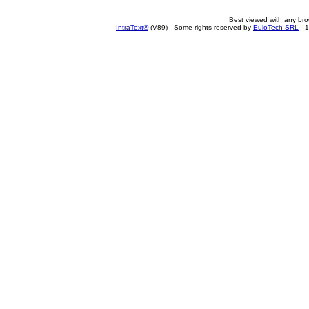
Best viewed with any br
IntraText®
(V89) - Some rights reserved by
EuloTech SRL
- 1