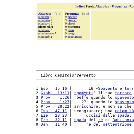
Indice
|
Parole
:
Alfabetica
-
Frequenza
-
Ro
Alfabetica
[
«
»
]
Frequenza
[
«
»
]
piombati
5
9
piaciuto
piombato
1
9
piantati
piombava
2
9
piccol
piomberà 9
9 piomberà
piomberai
1
9
pomi
piomberanno
7
9
pongo
piomberò
2
9
popolazione
Libro Capitolo:Versetto
1 
Eso   15:16
 |       16 ~
Spavento
 e 
terr
2 
Giob   13:11
| 
sgomenti
? Il suo 
terrore
 
3 
Prov    1:26
|  
beffe
 quando lo 
spavento
4 
Prov    1:27
|    27 ~quando lo 
spavento
5 
Prov   28:22
| 
arricchire
, e non 
sa
 che 
6 
Isa   47:11
 | scongiurare; una 
calamità
7 
Eze   28:23
 |      
uccisi
 dalla 
spada
, 
8 
Eze   32:11
 | 
spada
 del 
re
 di 
Babilonia
9 
Dan   11:40
 |      
re
 del 
settentrione
 