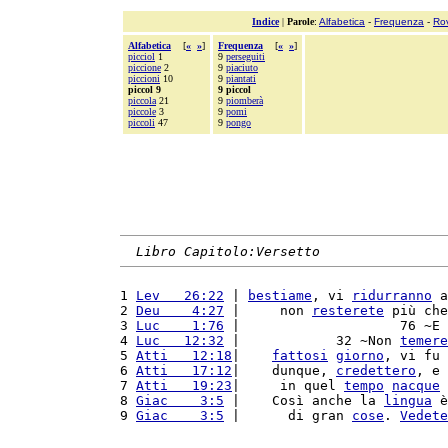
Indice
|
Parole
:
Alfabetica
-
Frequenza
-
Ro
Alfabetica
[
«
»
]
Frequenza
[
«
»
]
picciol
1
9
perseguiti
piccione
2
9
piaciuto
piccioni
10
9
piantati
piccol 9
9 piccol
piccola
21
9
piomberà
piccole
3
9
pomi
piccoli
47
9
pongo
Libro Capitolo:Versetto
1 
Lev   26:22
 | 
bestiame
, vi 
ridurranno
 a
2 
Deu    4:27
 |     non 
resterete
 più che
3 
Luc    1:76
 |                    76 ~E 
4 
Luc   12:32
 |            32 ~Non 
temere
5 
Atti   12:18
|    
fattosi
giorno
, vi fu 
6 
Atti   17:12
|    dunque, 
credettero
, e 
7 
Atti   19:23
|     in quel 
tempo
nacque
 
8 
Giac    3:5
 |    Così anche la 
lingua
 è
9 
Giac    3:5
 |      di gran 
cose
. 
Vedete