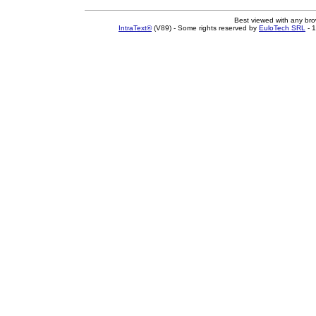
Best viewed with any br
IntraText®
(V89) - Some rights reserved by
EuloTech SRL
- 1