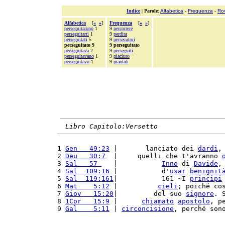
Indice
|
Parole
:
Alfabetica
-
Frequenza
-
Ro
Alfabetica
[
«
»
]
Frequenza
[
«
»
]
perseguitarono
1
9
percorrere
perseguitarti
1
9
perdita
perseguitati
5
9
persecutori
perseguitato 9
9 perseguitato
perseguitava
2
9
perseguiti
perseguitavano
1
9
piaciuto
perseguitavo
1
9
piantati
Libro Capitolo:Versetto
1 
Gen   49:23
 |       lanciato dei 
dardi
,
2 
Deu   30:7
  |     quelli che t'avranno 
3 
Sal   57 
   |           
Inno
 di 
Davide
,
4 
Sal  109:16
 |           d'
usar
benignit
5 
Sal  119:161
|           161 ~I 
principi
6 
Mat    5:12
 |          
cieli
; poiché co
7 
Giov   15:20
|         del suo 
signore
. 
8 
1Cor   15:9
 |      
chiamato
apostolo
, p
9 
Gal    5:11
 | 
circoncisione
, perché son