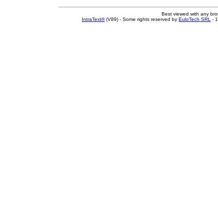
Best viewed with any br
IntraText®
(V89) - Some rights reserved by
EuloTech SRL
- 1