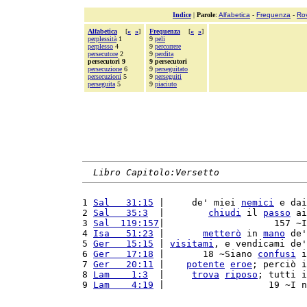
Indice
|
Parole
:
Alfabetica
-
Frequenza
-
Ro
Alfabetica
[
«
»
]
Frequenza
[
«
»
]
perplessità
1
9
peli
perplesso
4
9
percorrere
persecutore
2
9
perdita
persecutori 9
9 persecutori
persecuzione
6
9
perseguitato
persecuzioni
5
9
perseguiti
perseguita
5
9
piaciuto
Libro Capitolo:Versetto
1 
Sal   31:15
 |     de' miei 
nemici
 e dai
2 
Sal   35:3
  |        
chiudi
 il 
passo
 ai
3 
Sal  119:157
|                    157 ~I
4 
Isa   51:23
 |       
metterò
 in 
mano
 de'
5 
Ger   15:15
 | 
visitami
, e vendicami de'
6 
Ger   17:18
 |       18 ~Siano 
confusi
 i
7 
Ger   20:11
 |    
potente
eroe
; perciò i
8 
Lam    1:3
  |     
trova
riposo
; tutti i
9 
Lam    4:19
 |                   19 ~I n