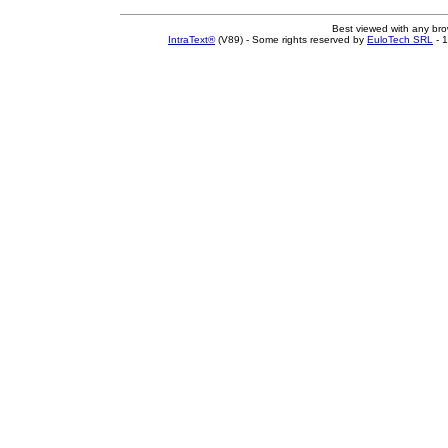
Best viewed with any br
IntraText®
(V89) - Some rights reserved by
EuloTech SRL
- 1