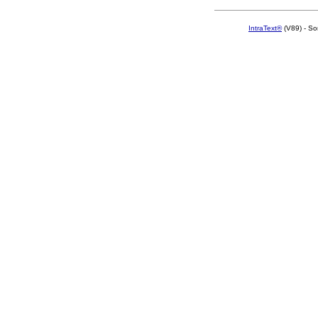
IntraText®
(V89) - So