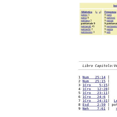
Ind
Alfabetica
[
«
»
]
Frequenza
patmo
1
9
parrà
patria
8
9
partitosi
patriarca
2
9
passan
patriarcale 9
9 patriarca
patriarcali
45
9
paviment
patriarchi
2
9
pazzia
patrimonio
3
9
peli
Libro Capitolo:V
1 
Num   25:14
 |   
2 
Num   25:15
 |   
3 
1Cro    5:15
|   
4 
1Cro   12:28
|   
5 
1Cro   23:11
|   
6 
1Cro   24:6
 |   
7 
1Cro   24:31
|  
L
8 
Esd    2:59
 | po
9 
Neh    7:61
 |   