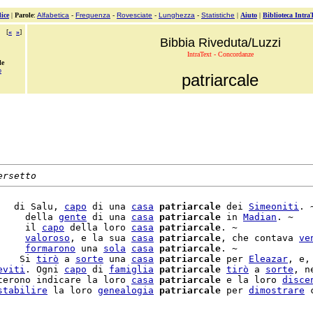
ice
|
Parole
:
Alfabetica
-
Frequenza
-
Rovesciate
-
Lunghezza
-
Statistiche
|
Aiuto
|
Biblioteca Intra
[
«
»
]
Bibbia Riveduta/Luzzi
IntraText - Concordanze
le
o
patriarcale
ersetto
   di Salu, 
capo
 di una 
casa
patriarcale
 dei 
Simeoniti
. ~
     della 
gente
 di una 
casa
patriarcale
 in 
Madian
. ~

     il 
capo
 della loro 
casa
patriarcale
. ~

     
valoroso
, e la sua 
casa
patriarcale
, che contava 
ve
     
formarono
 una 
sola
casa
patriarcale
. ~

    Si 
tirò
 a 
sorte
 una 
casa
patriarcale
 per 
Eleazar
, e,
eviti
. Ogni 
capo
 di 
famiglia
patriarcale
tirò
 a 
sorte
, n
terono indicare la loro 
casa
patriarcale
 e la loro 
disce
stabilire
 la loro 
genealogia
patriarcale
 per 
dimostrare