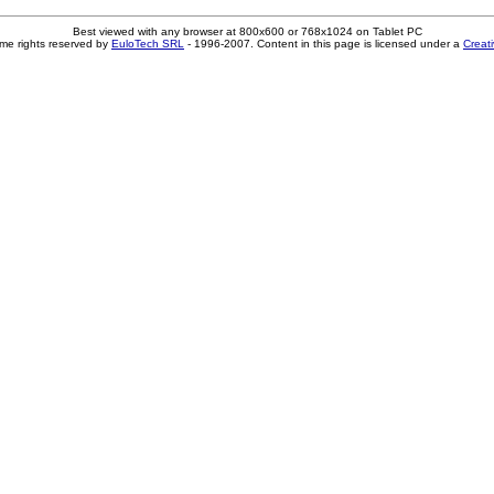
Best viewed with any browser at 800x600 or 768x1024 on Tablet PC
me rights reserved by
EuloTech SRL
- 1996-2007. Content in this page is licensed under a
Creat