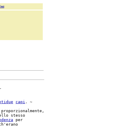
Text


ntidue
capi
. ~

 proporzionalmente,

ello stesso

ndenza
 per
