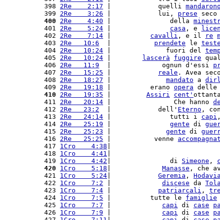
 398 
2Re    2:17
 |            quelli 
mandaron
 399 
2Re    3:26
 |            lui, 
prese
 seco
 400
2Re    4:40
 |               della 
minest
 401 
2Re    5:24
 |               
casa
, e 
lice
 402 
2Re    7:14
 |          
cavalli
, e il 
re
 403 
2Re   10:6
  |           
prendete
 le 
test
 404 
2Re   10:24
 |              fuori del 
tem
 405 
2Re   10:24
 |        
lascerà
fuggire
 qua
 406 
2Re   11:9
  |             ognun d'essi 
p
 407 
2Re   15:25
 |            
reale
. Avea sec
 408 
2Re   18:27
 |              
mandato
 a 
dir
 409 
2Re   19:18
 |          erano 
opera
 delle
 410
2Re   19:35
 |         
Assiri
cent'
ottant
 411 
2Re   20:14
 |                Che hanno 
d
 412 
2Re   23:2
  |            dell'
Eterno
, co
 413 
2Re   24:14
 |               tutti i 
capi
 414 
2Re   25:19
 |               
gente
 di 
gue
 415 
2Re   25:23
 |              
gente
 di 
guer
 416 
2Re   25:25
 |           venne 
accompagna
 417 
1Cro    4:38
|                           
 418 
1Cro    4:41
|                           
 419 
1Cro    4:42
|               di 
Simeone
, 
 420
1Cro    5:18
|             
Manasse
, che a
 421 
1Cro    5:24
|            
Geremia
, 
Hodavi
 422 
1Cro    7:2
 |             
discese
 da 
Tol
 423 
1Cro    7:4
 |            
patriarcali
, 
tr
 424 
1Cro    7:5
 |          tutte le 
famiglie
 425 
1Cro    7:7
 |             
capi
 di 
case
p
 426 
1Cro    7:9
 |             
capi
 di 
case
p
 427 
1Cro    7:11
|             
capi
 di 
case
p