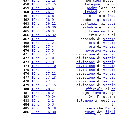
 457 
1Cro   21:13
|             non 
cada
 nelle
 458 
1Cro   22:15
|             
falegnami
, e o
 459 
1Cro   26:6
 |              
padre
 loro, p
 460
1Cro   26:7
 |            
Elzabad
 e i suo
 461 
1Cro   26:8
 |               e i loro 
fra
 462 
1Cro   26:9
 |            ebbe 
figliuoli
 
 463 
1Cro   26:12
|           
portinai
, ai 
cap
 464 
1Cro   26:30
|           
Hashabia
 e i suo
 465 
1Cro   26:31
|               
trovaron
 fra
 466 
1Cro   26:32
|              Ieria e i suo
 467 
1Cro   27:1
 |           essendo di 
venti
 468 
1Cro   27:2
 |               
era
 di 
venti
 469 
1Cro   27:4
 |               
era
 di 
venti
 470
1Cro   27:5
 |             
noverava
venti
 471 
1Cro   27:7
 |         
divisione
 di 
venti
 472 
1Cro   27:8
 |         
divisione
 di 
venti
 473 
1Cro   27:9
 |         
divisione
 di 
venti
 474 
1Cro   27:10
|         
divisione
 di 
venti
 475 
1Cro   27:11
|         
divisione
 di 
venti
 476 
1Cro   27:12
|         
divisione
 di 
venti
 477 
1Cro   27:13
|         
divisione
 di 
venti
 478 
1Cro   27:14
|         
divisione
 di 
venti
 479 
1Cro   27:15
|         
divisione
 di 
venti
 480
1Cro   28:1
 |             
ufficiali
 di 
c
 481 
1Cro   28:21
|            ogni 
lavoro
, og
 482 
1Cro   29:24
|               24 ~E tutti 
 483 
2Cro    2:2
 |         
Salomone
 arruolò 
s
 484 
2Cro    5:3
 |                          3
 485 
2Cro    6:18
|              
vero
 che 
Dio
 486 
2Cro    6:30
|             
cuore
 dei 
figl