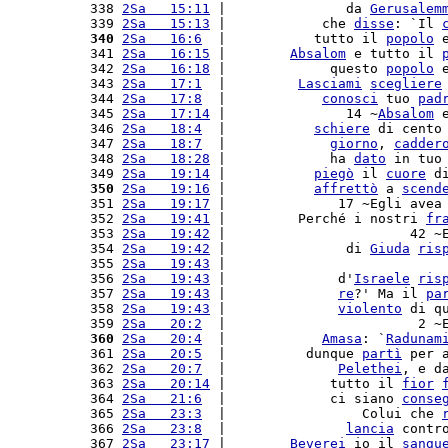
 338 
2Sa   15:11
 |               da 
Gerusalem
 339 
2Sa   15:13
 |            che 
disse
: `Il 
 340
2Sa   16:6
  |           tutto il 
popolo
 
 341 
2Sa   16:15
 |        
Absalom
 e tutto il 
 342 
2Sa   16:18
 |             questo 
popolo
 
 343 
2Sa   17:1
  |         
Lasciami
scegliere
 344 
2Sa   17:8
  |            
conosci
 tuo 
pad
 345 
2Sa   17:14
 |               14 ~
Absalom
 
 346 
2Sa   18:4
  |           
schiere
 di cento
 347 
2Sa   18:7
  |             
giorno
, 
cadder
 348 
2Sa   18:28
 |             ha 
dato
 in tuo
 349 
2Sa   19:14
 |           
piegò
 il 
cuore
 d
 350
2Sa   19:16
 |           
affrettò
 a 
scend
 351 
2Sa   19:17
 |              17 ~Egli avea
 352 
2Sa   19:41
 |         Perché i nostri 
fr
 353 
2Sa   19:42
 |                       42 ~
 354 
2Sa   19:42
 |               di 
Giuda
ris
 355 
2Sa   19:43
 |                           
 356 
2Sa   19:43
 |              d'
Israele
ris
 357 
2Sa   19:43
 |              
re
?' Ma il 
pa
 358 
2Sa   19:43
 |              
violento
 di q
 359 
2Sa   20:2
  |                        2 ~
 360
2Sa   20:4
  |            
Amasa
: `
Radunam
 361 
2Sa   20:5
  |          dunque 
partì
 per 
 362 
2Sa   20:7
  |              
Pelethei
, e d
 363 
2Sa   20:14
 |             tutto il 
fior
 364 
2Sa   21:6
  |             ci siano 
conse
 365 
2Sa   23:3
  |                 Colui che 
 366 
2Sa   23:8
  |               
lancia
 contr
 367 
2Sa   23:17
 |        
Beverei
 io il 
sangu