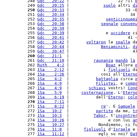
 248 
Gdc   20:22
 |                    22 ~Il 
 249 
Gdc   20:25
 |              
suolo
 altri 
d
 250
Gdc   20:33
 |                       33 ~
 251 
Gdc   20:34
 |                         34
 252 
Gdc   20:35
 |               
venticinquem
 253 
Gdc   20:38
 |             
segnale
conven
 254 
Gdc   20:39
 |                           
 255 
Gdc   20:39
 |               e 
uccidere
 c
 256 
Gdc   20:41
 |                        41 
 257 
Gdc   20:42
 |       
voltaron
 le 
spalle
 d
 258 
Gdc   20:44
 |             
Beniaminiti
, 
d
 259 
Gdc   20:47
 |                          4
 260
Gdc   21:1
  |                           
 261 
Gdc   21:10
 |          
raunanza
mandò
là
 262 
Ruth    4:2
 |               
Boaz
 allora 
 263 
1Sa    2:12
 |              i 
figliuoli
 d
 264 
1Sa    2:26
 |             così all'
Etern
 265 
1Sa    4:2
  |           
battaglia
 circa 
 266 
1Sa    4:9
  |           
Filistei
, e 
comp
 267 
1Sa    4:9
  |        
schiavi
 vostri! 
Con
 268 
1Sa    5:9
  |     
costernazione
. L'
Etern
 269 
1Sa    6:19
 |           dell'
Eterno
; 
col
 270
1Sa    7:11
 |                           
 271 
1Sa    8:22
 |             
re
'. E 
Samuele
 272 
1Sa   10:2
  |           
partito
 da me, 
t
 273 
1Sa   10:3
  |          
Tabor
, t'
incontre
 274 
1Sa   10:26
 |                e con lui 
a
 275 
1Sa   10:27
 |            Nondimeno, ci f
 276 
1Sa   11:8
  |      
figliuoli
 d'
Israele
 e
 277 
1Sa   11:12
 |            egli su noi? 
Da