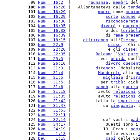
  99 
Num   16:2
  |       
raunanza
, 
membri
 del
 100
Num   16:26
 |   Allontanatevi dalle 
tend
 101 
Num   16:29
 |           
muore
 come 
muoio
 102 
Num   16:29
 |              
sorte
comune
 
 103 
Num   16:30
 |              
riconoscerete
 104 
Num   16:35
 |            
divorò
 i 
duecen
 105 
Num   16:38
 |              e dei 
turibol
 106 
Num   16:39
 |              di 
rame
prese
 107 
Num   18:15
 |     
offriranno
 all'
Eterno
,
 108 
Num   22:9
  |               
disse
: `Chi 
 109 
Num   22:20
 |               e gli 
disse
:
 110
Num   22:35
 |          
Balaam
: `
Va'
pure
 111 
Num   25:5
  |            voi 
uccida
 quel
 112 
Num   26:10
 |              
divorò
duecen
 113 
Num   31:3
  |          
dicendo
: `Mobilit
 114 
Num   31:4
  |           
Manderete
 alla 
g
 115 
Num   31:5
  |             
migliaia
 d'
Isr
 116 
Num   31:5
  |            per 
tribù
: cioè
 117 
Num   31:6
  |          
mandò
 alla 
guerra
 118 
Num   31:18
 |           avuto 
relazioni
 119 
Num   31:35
 |           avuto 
relazioni
 120
Num   31:42
 |          fatta la 
spartizi
 121 
Num   31:47
 |             su 
cinquanta
, 
 122 
Num   31:53
 |                           
 123 
Num   32:11
 |                           
 124 
Num   32:14
 |             de' vostri 
pad
 125 
Num   34:17
 |              Questi sono i
 126 
Num   34:19
 |             19 ~Ecco i 
nom
 127 
Deu    1:13
 |              nelle vostre 
 128 
Deu    1:15
 |              
capi
 delle vo