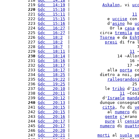
 218 
Gdc   14:18
 |                           
 219 
Gdc   14:19
 |             
Askalon
, vi 
uc
 220
Gdc   15:10
 |                           
 221 
Gdc   15:11
 |                         
11
 222 
Gdc   15:15
 |               e 
uccise
 con
 223 
Gdc   15:16
 |               d'
asino
 ho 
u
 224 
Gdc   16:27
 |                Or la 
casa
 225 
Gdc   16:27
 |            circa 
tremila
p
 226 
Gdc   18:2
  |            
Tsorea
 e da 
Esh
 227 
Gdc   18:2
  |              
presi
 di fra 
 228 
Gdc   18:7
  |                           
 229 
Gdc   18:11
 |                        
11
 
 230
Gdc   18:14
 |                   14 ~Allo
 231 
Gdc   18:16
 |                        16 
 232 
Gdc   18:17
 |                       17 ~
 233 
Gdc   18:17
 |               alla 
porta
 c
 234 
Gdc   18:25
 |            dietro a noi, p
 235 
Gdc   19:22
 |               
rallegrandos
 236 
Gdc   19:25
 |                         25
 237 
Gdc   20:10
 |              le 
tribù
 d'
Is
 238 
Gdc   20:11
 |                    
11
 ~Cos
 239 
Gdc   20:12
 |             d'
Israele
mand
 240
Gdc   20:13
 |            dunque consegna
 241 
Gdc   20:15
 |             
città
, fu di 
v
 242 
Gdc   20:15
 |               al 
numero
 di
 243 
Gdc   20:16
 |              
gente
c'
erano
 244 
Gdc   20:17
 |              
pure
 il 
censi
 245 
Gdc   20:17
 |            
numero
 di 
quatt
 246 
Gdc   20:20
 |                           
 247 
Gdc   20:21
 |           
morti
 al 
suolo
v