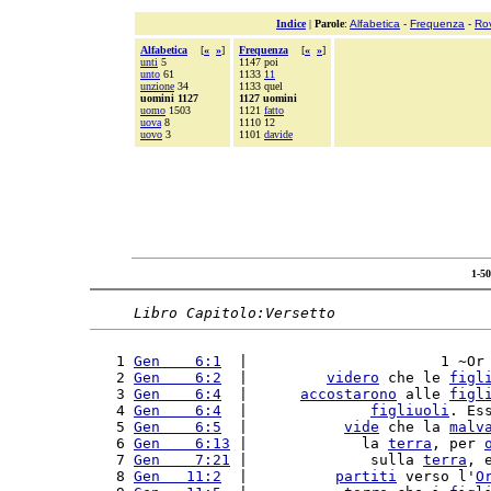
Indice
|
Parole
:
Alfabetica
-
Frequenza
-
Ro
Alfabetica
[
«
»
]
Frequenza
[
«
»
]
unti
5
1147 poi
unto
61
1133
11
unzione
34
1133 quel
uomini 1127
1127 uomini
uomo
1503
1121
fatto
uova
8
1110 12
uovo
3
1101
davide
1-5
Libro Capitolo:Versetto
   1 
Gen    6:1
  |                      1 ~Or
   2 
Gen    6:2
  |         
videro
 che le 
figl
   3 
Gen    6:4
  |      
accostarono
 alle 
figl
   4 
Gen    6:4
  |              
figliuoli
. Es
   5 
Gen    6:5
  |           
vide
 che la 
malv
   6 
Gen    6:13
 |             la 
terra
, per 
   7 
Gen    7:21
 |              sulla 
terra
, 
   8 
Gen   11:2
  |          
partiti
 verso l'
O