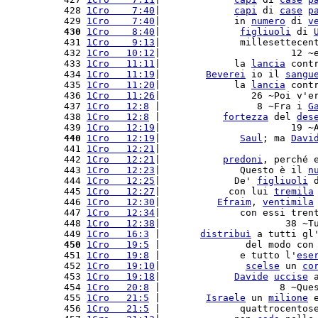
 428 
1Cro    7:40
|             
capi
 di 
case
p
 429 
1Cro    7:40
|             in 
numero
 di 
v
 430
1Cro    8:40
|              
figliuoli
 di 
 431 
1Cro    9:13
|              millesettecen
 432 
1Cro   10:12
|                       12 ~
 433 
1Cro   11:11
|             la 
lancia
 cont
 434 
1Cro   11:19
|        
Beverei
 io il 
sangu
 435 
1Cro   11:20
|             la 
lancia
 cont
 436 
1Cro   11:26
|                26 ~Poi v'e
 437 
1Cro   12:8
 |                 8 ~Fra i 
G
 438 
1Cro   12:8
 |           
fortezza
 del 
des
 439 
1Cro   12:19
|                       19 ~
 440
1Cro   12:19
|              
Saul
; ma 
Davi
 441 
1Cro   12:21
|                           
 442 
1Cro   12:21
|           
predoni
, perché 
 443 
1Cro   12:23
|              Questo è il 
n
 444 
1Cro   12:25
|             De' 
figliuoli
 
 445 
1Cro   12:27
|            con lui 
tremila
 446 
1Cro   12:30
|          
Efraim
, 
ventimila
 447 
1Cro   12:34
|              con essi tren
 448 
1Cro   12:38
|                      38 ~T
 449 
1Cro   16:3
 |       
distribuì
 a tutti gl
 450
1Cro   19:5
 |               del modo con
 451 
1Cro   19:8
 |              e tutto l'
ese
 452 
1Cro   19:10
|               
scelse
 un 
co
 453 
1Cro   19:18
|             
Davide
uccise
 
 454 
1Cro   20:8
 |                     8 ~Que
 455 
1Cro   21:5
 |        
Israele
 un 
milione
 
 456 
1Cro   21:5
 |              quattrocentos