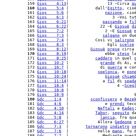
 159 
Gios    4:13
|                13 ~Circa 
q
 160
Gios    5:4
 |           dall'
Egitto
, cio
 161 
Gios    5:6
 |               
nazione
, cio
 162 
Gios    6:3
 |                  3 ~Voi tu
 163 
Gios    6:21
|              
passando
 a 
fi
 164 
Gios    6:22
|             22 ~E 
Giosuè
d
 165 
Gios    7:2
 |               2 ~E 
Giosuè
 166 
Gios    7:3
 |              
salgano
 un du
 167 
Gios    7:4
 |           Così vi 
salirono
 168 
Gios    8:3
 |                Egli 
scelse
 169 
Gios    8:12
|         
Giosuè
prese
 circa
 170
Gios    8:19
|               ebbe 
steso
 l
 171 
Gios    8:25
|           
caddero
 in quel 
 172 
Gios   10:2
 |             
grande
 di Ai, 
 173 
Gios   10:7
 |             di 
guerra
 e co
 174 
Gios   10:18
|            
spelonca
, e 
pon
 175 
Gios   10:24
|               
Giosuè
chiam
 176 
Gios   11:14
|              a 
fil
 di 
spad
 177 
Gios   18:4
 |                    4 ~
Sceg
 178 
Gios   18:8
 |                           
 179 
Gios   18:9
 |                           
 180
Gdc    1:4
  |         
sconfissero
 a 
Beze
 181 
Gdc    4:6
  |               e 
prendi
 tec
 182 
Gdc    4:10
 |            
Neftali
 a 
Kades
 183 
Gdc    4:14
 |           
Tabor
, 
seguito
 d
 184 
Gdc    5:8
  |             
lancia
, fra qu
 185 
Gdc    6:27
 |            Allora 
Gedeone
 186 
Gdc    7:3
  |       
tornarono
indietro
v
 187 
Gdc    7:6
  |            nella 
mano
, fu 
 188 
Gdc    7:7
  |              Mediante ques