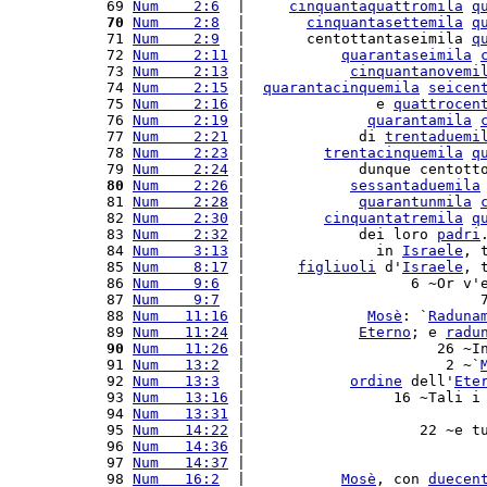
  69 
Num    2:6
  |     
cinquantaquattromila
q
  70
Num    2:8
  |       
cinquantasettemila
q
  71 
Num    2:9
  |       centottantaseimila 
q
  72 
Num    2:11
 |           
quarantaseimila
  73 
Num    2:13
 |            
cinquantanovemi
  74 
Num    2:15
 |  
quarantacinquemila
seicen
  75 
Num    2:16
 |               e 
quattrocen
  76 
Num    2:19
 |              
quarantamila
  77 
Num    2:21
 |             di 
trentaduemi
  78 
Num    2:23
 |         
trentacinquemila
q
  79 
Num    2:24
 |             dunque centott
  80
Num    2:26
 |            
sessantaduemila
  81 
Num    2:28
 |             
quarantunmila
  82 
Num    2:30
 |         
cinquantatremila
q
  83 
Num    2:32
 |             dei loro 
padri
  84 
Num    3:13
 |               in 
Israele
, 
  85 
Num    8:17
 |      
figliuoli
 d'
Israele
, 
  86 
Num    9:6
  |                   6 ~Or v'
  87 
Num    9:7
  |                           
  88 
Num   11:16
 |              
Mosè
: `
Raduna
  89 
Num   11:24
 |             
Eterno
; e 
radu
  90
Num   11:26
 |                      26 ~I
  91 
Num   13:2
  |                       2 ~`
  92 
Num   13:3
  |            
ordine
 dell'
Ete
  93 
Num   13:16
 |                 16 ~Tali i
  94 
Num   13:31
 |                           
  95 
Num   14:22
 |                    22 ~e t
  96 
Num   14:36
 |                           
  97 
Num   14:37
 |                           
  98 
Num   16:2
  |           
Mosè
, con 
duecen