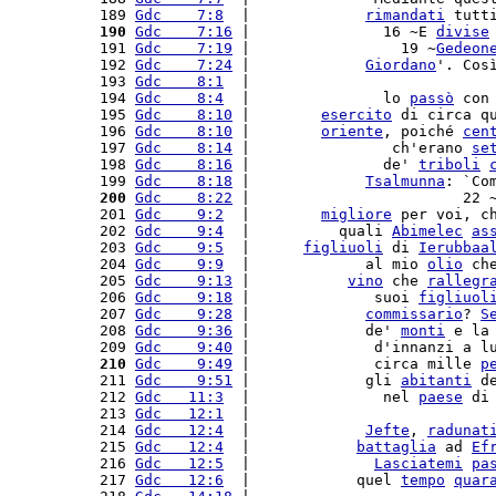
 189 
Gdc    7:8
  |             
rimandati
 tutt
 190
Gdc    7:16
 |               16 ~E 
divise
 191 
Gdc    7:19
 |                 19 ~
Gedeon
 192 
Gdc    7:24
 |             
Giordano
'. Cos
 193 
Gdc    8:1
  |                           
 194 
Gdc    8:4
  |               lo 
passò
 con
 195 
Gdc    8:10
 |        
esercito
 di circa q
 196 
Gdc    8:10
 |        
oriente
, poiché 
cen
 197 
Gdc    8:14
 |                ch'erano 
se
 198 
Gdc    8:16
 |               de' 
triboli
 199 
Gdc    8:18
 |             
Tsalmunna
: `Co
 200
Gdc    8:22
 |                        22 
 201 
Gdc    9:2
  |        
migliore
 per voi, c
 202 
Gdc    9:4
  |          quali 
Abimelec
as
 203 
Gdc    9:5
  |      
figliuoli
 di 
Ierubbaa
 204 
Gdc    9:9
  |             al mio 
olio
 ch
 205 
Gdc    9:13
 |           
vino
 che 
rallegr
 206 
Gdc    9:18
 |              suoi 
figliuol
 207 
Gdc    9:28
 |             
commissario
? 
S
 208 
Gdc    9:36
 |             de' 
monti
 e la
 209 
Gdc    9:40
 |              d'innanzi a l
 210
Gdc    9:49
 |              circa mille 
p
 211 
Gdc    9:51
 |             gli 
abitanti
 d
 212 
Gdc   11:3
  |               nel 
paese
 di
 213 
Gdc   12:1
  |                           
 214 
Gdc   12:4
  |             
Jefte
, 
radunat
 215 
Gdc   12:4
  |            
battaglia
 ad 
Ef
 216 
Gdc   12:5
  |              
Lasciatemi
pa
 217 
Gdc   12:6
  |            quel 
tempo
quar