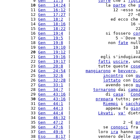
   9 
Gen   11:5
  |           
torre
 che i 
figl
  10
Gen   14:24
 |              la 
parte
 che 
  11 
Gen   16:12
 |                 12 ~esso s
  12 
Gen   17:27
 |                       27 ~
  13 
Gen   18:2
  |                ed ecco che
  14 
Gen   18:16
 |                        16 
  15 
Gen   18:22
 |                          2
  16 
Gen   19:4
  |              si fossero 
co
  17 
Gen   19:5
  |                  5 ~`Dove 
  18 
Gen   19:8
  |               non 
fate
 nul
  19 
Gen   19:10
 |                         10
  20
Gen   19:12
 |                          1
  21 
Gen   19:16
 |            egli s'indugiav
  22 
Gen   19:17
 |           
fatti
uscire
, un
  23 
Gen   20:8
  |           tutte queste 
cos
  24 
Gen   24:54
 |      
mangiarono
 e 
bevvero
,
  25 
Gen   32:6
  |             
incontro
 con 
q
  26 
Gen   32:28
 |             
lottato
 con 
Di
  27 
Gen   33:1
  |              avendo seco 
q
  28 
Gen   34:7
  |         
tornarono
 dai 
camp
  29 
Gen   43:16
 |              di 
casa
: `
Con
  30
Gen   43:16
 |          
prepara
 tutto; pe
  31 
Gen   44:1
  |             
Riempi
 i 
sacch
  32 
Gen   44:3
  |              appena fu 
gio
  33 
Gen   44:4
  |           
Lèvati
, 
va'
 diet
  34 
Gen   46:32
 |                           
  35 
Gen   47:2
  |                     2 ~E 
p
  36 
Gen   47:6
  |             se 
conosci
 fra
  37 
Gen   49:6
  |           loro 
ira
 hanno 
u
  38 
Eso    8:17
 |           vennero delle 
za