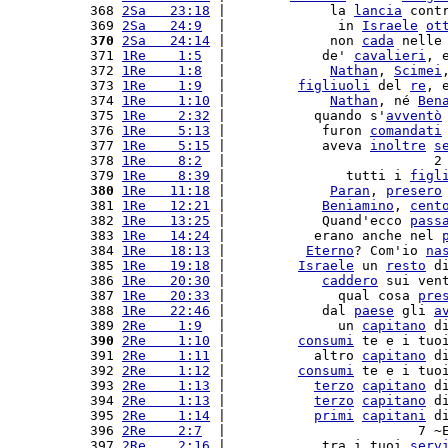
 368 
2Sa   23:18
 |             la 
lancia
 cont
 369 
2Sa   24:9
  |              in 
Israele
ot
 370
2Sa   24:14
 |             non 
cada
 nelle
 371 
1Re    1:5
  |            de' 
cavalieri
, 
 372 
1Re    1:8
  |             
Nathan
, 
Scimei
 373 
1Re    1:9
  |         
figliuoli
 del 
re
, 
 374 
1Re    1:10
 |             
Nathan
, né 
Ben
 375 
1Re    2:32
 |           quando s'
avventò
 376 
1Re    5:13
 |            furon 
comandati
 377 
1Re    5:15
 |            aveva 
inoltre
s
 378 
1Re    8:2
  |                          2
 379 
1Re    8:39
 |               tutti i 
figl
 380
1Re   11:18
 |             
Paran
, 
presero
 381 
1Re   12:21
 |            
Beniamino
, 
cent
 382 
1Re   13:25
 |            Quand'ecco 
pass
 383 
1Re   14:24
 |           erano anche nel 
 384 
1Re   18:13
 |          
Eterno
? Com'io 
na
 385 
1Re   19:18
 |         
Israele
 un 
resto
 d
 386 
1Re   20:30
 |            
caddero
 sui ven
 387 
1Re   20:33
 |              qual cosa 
pre
 388 
1Re   22:46
 |            dal 
paese
 gli 
a
 389 
2Re    1:9
  |              un 
capitano
 d
 390
2Re    1:10
 |         
consumi
 te e i tuo
 391 
2Re    1:11
 |           altro 
capitano
 d
 392 
2Re    1:12
 |         
consumi
 te e i tuo
 393 
2Re    1:13
 |           
terzo
capitano
 d
 394 
2Re    1:13
 |           
terzo
capitano
 d
 395 
2Re    1:14
 |           
primi
capitani
 d
 396 
2Re    2:7
  |                        7 ~
 397 
2Re    2:16
 |            tra i tuoi 
serv