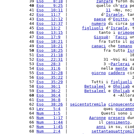
  39 
Eso    8:18
 |            
zanzare
 furon d
  40
Eso    9:25
 |            quello ch'
era
 p
  41 
Eso   10:11
 |                
11
 ~No, no;
  42 
Eso   11:7
  |              d'
Israele
, ta
  43 
Eso   12:12
 |           
paese
 d'
Egitto
, 
  44 
Eso   12:37
 |          
numero
 di circa 
s
  45 
Eso   13:2
  |      
figliuoli
 d'
Israele
, 
  46 
Eso   13:15
 |             tanto i 
primog
  47 
Eso   17:9
  |           
Giosuè
: `
Facci
 u
  48 
Eso   18:21
 |             fra tutto il 
p
  49 
Eso   18:21
 |          
capaci
 che 
temano
  50
Eso   18:25
 |               fra tutto 
Is
  51 
Eso   21:18
 |                          1
  52 
Eso   22:31
 |               31 ~Voi mi s
  53 
Eso   28:3
  |               3 ~
Parlerai
 
  54 
Eso   31:6
  |              nella 
mente
 d
  55 
Eso   32:28
 |          
giorno
caddero
 ci
  56 
Eso   35:22
 |                           
  57 
Eso   35:29
 |          Tutti i 
figliuoli
  58 
Eso   36:1
  |       
Betsaleel
 e 
Oholiab
 
  59 
Eso   36:2
  |       
Betsaleel
 e 
Oholiab
 
  60
Eso   36:4
  |                   4 ~Allor
  61 
Eso   36:8
  |                          8
  62 
Eso   38:26
 | 
seicentotremila
cinquecent
  63 
Lev    5:4
  |               quei 
giurame
  64 
Num    1:5
  |              Questi sono i
  65 
Num    1:17
 |         
Aaronne
presero
 du
  66 
Num    1:44
 |             il 
censimento
,
  67 
Num    1:45
 |            
anni
 in su, cio
  68 
Num    2:4
  |          
settantaquattromi