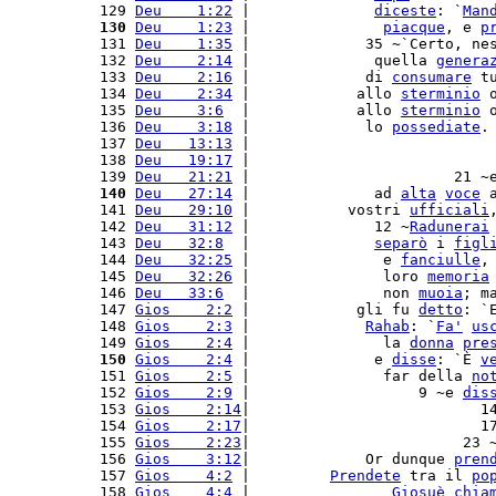
 129 
Deu    1:22
 |              
diceste
: `
Man
 130
Deu    1:23
 |               
piacque
, e 
p
 131 
Deu    1:35
 |             35 ~`Certo, ne
 132 
Deu    2:14
 |              quella 
genera
 133 
Deu    2:16
 |             di 
consumare
 t
 134 
Deu    2:34
 |            allo 
sterminio
 
 135 
Deu    3:6
  |            allo 
sterminio
 
 136 
Deu    3:18
 |             lo 
possediate
.
 137 
Deu   13:13
 |                           
 138 
Deu   19:17
 |                           
 139 
Deu   21:21
 |                       21 ~
 140
Deu   27:14
 |              ad 
alta
voce
 
 141 
Deu   29:10
 |           vostri 
ufficiali
 142 
Deu   31:12
 |              12 ~
Radunerai
 143 
Deu   32:8
  |              
separò
 i 
figl
 144 
Deu   32:25
 |               e 
fanciulle
,
 145 
Deu   32:26
 |               loro 
memoria
 146 
Deu   33:6
  |               non 
muoia
; m
 147 
Gios    2:2
 |            gli fu 
detto
: `
 148 
Gios    2:3
 |             
Rahab
: `
Fa'
us
 149 
Gios    2:4
 |               la 
donna
pre
 150
Gios    2:4
 |              e 
disse
: `È 
v
 151 
Gios    2:5
 |               far della 
no
 152 
Gios    2:9
 |                   9 ~e 
dis
 153 
Gios    2:14
|                          1
 154 
Gios    2:17
|                          1
 155 
Gios    2:23
|                        23 
 156 
Gios    3:12
|             Or dunque 
pren
 157 
Gios    4:2
 |         
Prendete
 tra il 
po
 158 
Gios    4:4
 |                
Giosuè
chia