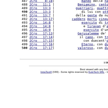
 487 
2Cro    8:18
|              
mandò
 delle 
n
 488 
2Cro   11:1
 |            
Beniamino
, 
cent
 489 
2Cro   13:3
 |           
guerrieri
, 
quatt
 490
2Cro   13:3
 |              di lui con 
ot
 491 
2Cro   13:7
 |           della 
gente
 da n
 492 
2Cro   13:17
|         
caddero
morti
cinq
 493 
2Cro   14:8
 |              
esercito
 di 
t
 494 
2Cro   14:8
 |               e 
tiravan
 d'
 495 
2Cro   14:9
 |               
esercito
 d'u
 496 
2Cro   17:13
|            
Gerusalemme
 de'
 497 
2Cro   17:14
|             il 
capo
, con 
t
 498 
2Cro   17:15
|               con duecent'
 499 
2Cro   17:16
|              
Eterno
, con 
d
 500
2Cro   17:17
|            
valoroso
, con 
d
1-5
Best viewed with any br
IntraText®
(V89) - Some rights reserved by
EuloTech SRL
- 1