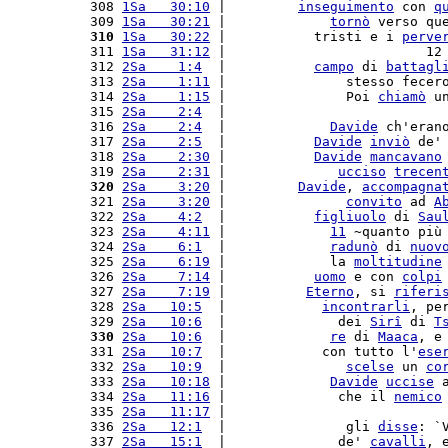
 308 
1Sa   30:10
 |         
inseguimento
 con 
q
 309 
1Sa   30:21
 |             
tornò
 verso qu
 310
1Sa   30:22
 |           tristi e i 
perve
 311 
1Sa   31:12
 |                         12
 312 
2Sa    1:4
  |           
campo
 di 
battagl
 313 
2Sa    1:11
 |               stesso fecer
 314 
2Sa    1:15
 |               Poi 
chiamò
 u
 315 
2Sa    2:4
  |                           
 316 
2Sa    2:4
  |             
Davide
 ch'eran
 317 
2Sa    2:5
  |           
Davide
inviò
 de'
 318 
2Sa    2:30
 |           
Davide
mancavano
 319 
2Sa    2:31
 |              
ucciso
trecen
 320
2Sa    3:20
 |         
Davide
, 
accompagna
 321 
2Sa    3:20
 |               
convito
 ad 
A
 322 
2Sa    4:2
  |           
figliuolo
 di 
Sau
 323 
2Sa    4:11
 |             
11
 ~quanto più
 324 
2Sa    6:1
  |             
radunò
 di 
nuov
 325 
2Sa    6:19
 |             la 
moltitudine
 326 
2Sa    7:14
 |           
uomo
 e con 
colpi
 327 
2Sa    7:19
 |          
Eterno
, si 
riferi
 328 
2Sa   10:5
  |            
incontrarli
, pe
 329 
2Sa   10:6
  |              dei 
Sirî
 di 
T
 330
2Sa   10:6
  |             
re
 di 
Maaca
, e
 331 
2Sa   10:7
  |            con tutto l'
ese
 332 
2Sa   10:9
  |               
scelse
 un 
co
 333 
2Sa   10:18
 |             
Davide
uccise
 
 334 
2Sa   11:16
 |              che il 
nemico
 335 
2Sa   11:17
 |                           
 336 
2Sa   12:1
  |               gli 
disse
: `
 337 
2Sa   15:1
  |              de' 
cavalli
, 