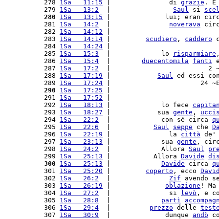
 278 
1Sa   11:15
 |               di 
grazie
. E
 279 
1Sa   13:2
  |                
Saul
 si 
sce
 280
1Sa   13:15
 |              lui; eran cir
 281 
1Sa   14:2
  |               
noverava
 cir
 282 
1Sa   14:12
 |                           
 283 
1Sa   14:14
 |         
scudiero
, 
caddero
 
 284 
1Sa   14:24
 |                           
 285 
1Sa   15:3
  |             lo 
risparmiare
 286 
1Sa   15:4
  |        
duecentomila
fanti
 
 287 
1Sa   17:2
  |                         2 
 288 
1Sa   17:19
 |            
Saul
 ed essi co
 289 
1Sa   17:24
 |                       24 ~
 290
1Sa   17:25
 |                           
 291 
1Sa   17:52
 |                           
 292 
1Sa   18:13
 |             lo fece 
capita
 293 
1Sa   18:27
 |            sua 
gente
, 
ucci
 294 
1Sa   22:2
  |             con sé circa 
q
 295 
1Sa   22:6
  |           
Saul
seppe
 che 
D
 296 
1Sa   22:19
 |               la 
città
 de'
 297 
1Sa   23:13
 |             sua 
gente
, cir
 298 
1Sa   24:2
  |             Allora 
Saul
pr
 299 
1Sa   25:13
 |           Allora 
Davide
di
 300
1Sa   25:13
 |             
Davide
 circa 
q
 301 
1Sa   25:20
 |         
coperto
, ecco 
Davi
 302 
1Sa   26:2
  |               
Zif
 avendo s
 303 
1Sa   26:19
 |              
oblazione
! Ma
 304 
1Sa   27:2
  |               si 
levò
, e c
 305 
1Sa   28:8
  |             
partì
accompag
 306 
1Sa   29:4
  |          
prezzo
 delle 
test
 307 
1Sa   30:9
  |              dunque 
andò
 c