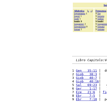
Ind
Alfabetica
[
«
»
]
Frequenza
logoreranno
1
9
lite
logori
1
9
locusta
loide
1
9
lodino
lombi 9
9 lombi
longanimi
2
9
longanimi
longanimità
9
9
lontana
lontan
1
9
lontane
Libro Capitolo:V
1 
Gen   35:11
 |  d
2 
Giob   38:3
 |   
3 
Giob   40:7
 |   
4 
Giob   40:16
|   
5 
Sal   69:23
 |   
6 
Ger    1:17
 |   
7 
Eze   21:6
  | 
fi
8 
Ebr    7:5
  |   
9 
Ebr    7:10
 |  p