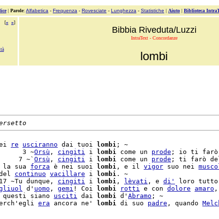
ice
|
Parole
:
Alfabetica
-
Frequenza
-
Rovesciate
-
Lunghezza
-
Statistiche
|
Aiuto
|
Biblioteca Intra
[
«
»
]
Bibbia Riveduta/Luzzi
IntraText - Concordanze
tà
lombi
ersetto
ei 
re
usciranno
 dai tuoi 
lombi
; ~

      3 ~
Orsù
, 
cingiti
 i 
lombi
 come un 
prode
; io ti farò

     7 ~`
Orsù
, 
cingiti
 i 
lombi
 come un 
prode
; ti farò del
 la sua 
forza
 è nei suoi 
lombi
, e il 
vigor
 suo nei 
musco
del 
continuo
vacillare
 i 
lombi
. ~

17 ~Tu dunque, 
cingiti
 i 
lombi
, 
lèvati
, e 
di'
 loro tutto

gliuol
 d'
uomo
, 
gemi
! Coi 
lombi
rotti
 e con 
dolore
amaro
,

 questi siano 
usciti
 dai 
lombi
 d'
Abramo
; ~

erch'egli 
era
 ancora ne' 
lombi
 di suo 
padre
, quando 
Melc