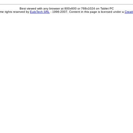
Best viewed with any browser at 800x600 or 768x1024 on Tablet PC
me rights reserved by
EuloTech SRL
- 1996-2007. Content in this page is licensed under a
Creat