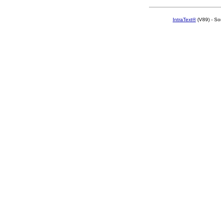
IntraText®
(V89) - So