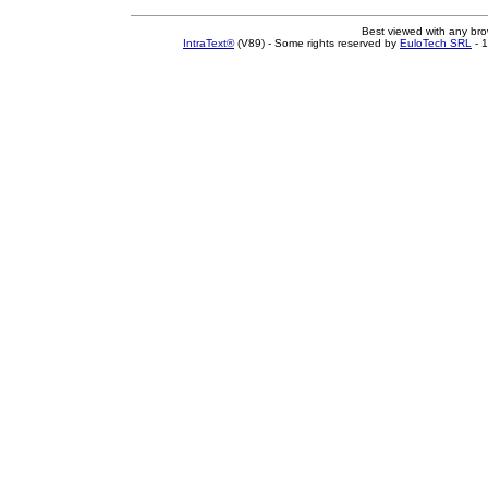
Best viewed with any br
IntraText®
(V89) - Some rights reserved by
EuloTech SRL
- 1