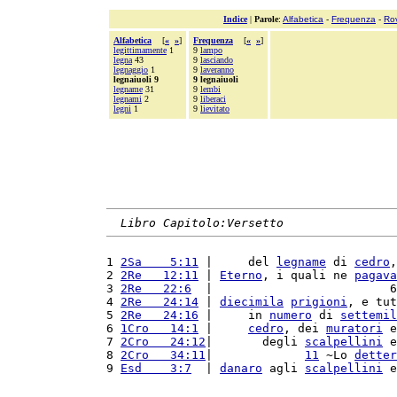
Indice
|
Parole
:
Alfabetica
-
Frequenza
-
Ro
Alfabetica
[
«
»
]
Frequenza
[
«
»
]
legittimamente
1
9
lampo
legna
43
9
lasciando
legnaggio
1
9
laveranno
legnaiuoli 9
9 legnaiuoli
legname
31
9
lembi
legnami
2
9
liberaci
legni
1
9
lievitato
Libro Capitolo:Versetto
1 
2Sa    5:11
 |     del 
legname
 di 
cedro
,
2 
2Re   12:11
 | 
Eterno
, i quali ne 
pagava
3 
2Re   22:6
  |                         6
4 
2Re   24:14
 | 
diecimila
prigioni
, e tut
5 
2Re   24:16
 |     in 
numero
 di 
settemil
6 
1Cro   14:1
 |     
cedro
, dei 
muratori
 e
7 
2Cro   24:12
|       degli 
scalpellini
 e
8 
2Cro   34:11
|             
11
 ~Lo 
detter
9 
Esd    3:7
  | 
danaro
 agli 
scalpellini
 e