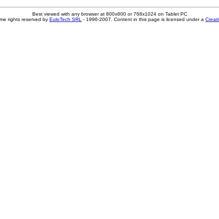
Best viewed with any browser at 800x600 or 768x1024 on Tablet PC
me rights reserved by
EuloTech SRL
- 1996-2007. Content in this page is licensed under a
Creat