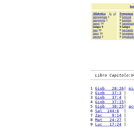
Ind
Alfabetica
[
«
»
]
Frequenza
lampeggiare
1
9
kemosh
lampeggiò
1
9
kerethei
lampi
14
9
lamentazi
lampo 9
9 lampo
lana
20
9
lasciando
lance
16
9
laveranno
lancerà
3
9
legnaiuoli
Libro Capitolo:V
1 
Giob   28:26
| 
pi
2 
Giob   37:3
 |   
3 
Giob   37:4
 |   
4 
Giob   37:15
|   
5 
Giob   38:25
| 
ac
6 
Sal  144:6
  |   
7 
Zac    9:14
 |   
8 
Mat   24:27
 |   
9 
Luc   17:24
 |   