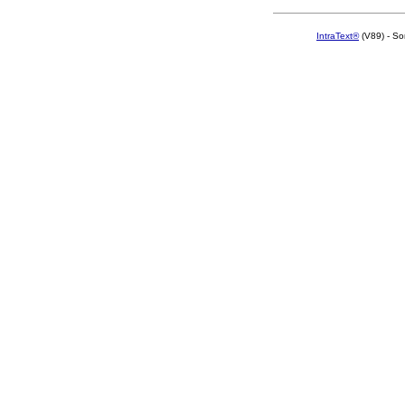
IntraText®
(V89) - So