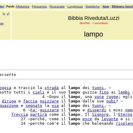
ice
|
Parole
:
Alfabetica
-
Frequenza
-
Rovesciate
-
Lunghezza
-
Statistiche
|
Aiuto
|
Biblioteca Intra
[
«
»
]
Bibbia Riveduta/Luzzi
IntraText - Concordanze
one
lampo
ersetto
oggia
 e tracciò la 
strada
 al 
lampo
 dei 
tuoni
, ~

sotto tutti i 
cieli
 e il suo 
lampo
 guizza 
fino
 ai 
lembi
 
                  4 ~Dopo il 
lampo
, una 
voce
rugge
; egli
 
diriga
 e 
faccia
guizzare
 il 
lampo
 dalle sue 
nubi
? ~

quazzone
 e 
segnato
 la 
via
 al 
lampo
 dei 
tuoni
, ~

          6 ~
Fa'
guizzare
 il 
lampo
 e 
disperdi
 i miei 
nem
     
freccia
partirà
 come il 
lampo
. Il 
Signore
, l'
Eterno
         27 ~perché, come il 
lampo
esce
 da 
levante
 e si 
         24 ~perché com'è il 
lampo
 che balenando 
risplen