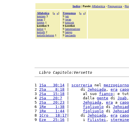
Indice
|
Parole
:
Alfabetica
-
Frequenza
-
Ro
Alfabetica
[
«
»
]
Frequenza
[
«
»
]
kenizeo
3
9
jair
keran
2
9
javan
keretei
1
9
kemosh
kerethei 9
9 kerethei
keriot
1
9
lamentazione
kerioth
2
9
lampo
kerioth-hetsron
1
9
lasciando
Libro Capitolo:Versetto
1 
1Sa   30:14
 | 
scorreria
 nel 
mezzogiorno
2 
2Sa    8:18
 |     di 
Jehoiada
, 
era
capo
3 
2Sa   15:18
 |      al suo 
fianco
; e tut
4 
2Sa   20:7
  |      dalla 
gente
 di 
Joab
,
5 
2Sa   20:23
 |      
Jehoiada
, 
era
 a 
capo
6 
1Re    1:38
 |      
figliuolo
 di 
Jehoiad
7 
1Re    1:44
 |      
figliuolo
 di 
Jehoiad
8 
1Cro   18:17
|     di 
Jehoiada
, 
era
capo
9 
Eze   25:16
 |      i 
Filistei
, 
stermine