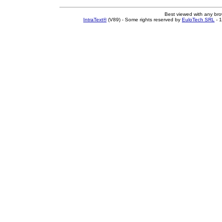
Best viewed with any br
IntraText®
(V89) - Some rights reserved by
EuloTech SRL
- 1