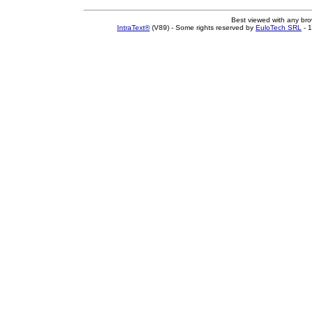
Best viewed with any br
IntraText®
(V89) - Some rights reserved by
EuloTech SRL
- 1