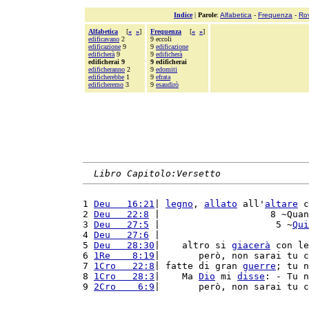
Indice
|
Parole
:
Alfabetica
-
Frequenza
-
Ro
Alfabetica
[
«
»
]
Frequenza
[
«
»
]
edificavano
2
9 eccoli
edificazione
9
9
edificazione
edificherà
9
9
edificherà
edificherai 9
9 edificherai
edificheranno
2
9
edomiti
edificherebbe
1
9
efrata
edificheremo
3
9
esaudirò
Libro Capitolo:Versetto
1 
Deu   16:21
| 
legno
, 
allato
 all'
altare
 c
2 
Deu   22:8
 |                    8 ~Quan
3 
Deu   27:5
 |                     5 ~
Qui
4 
Deu   27:6
 |                           
5 
Deu   28:30
|    altro si 
giacerà
 con le
6 
1Re    8:19
|       però, non sarai tu c
7 
1Cro   22:8
| fatte di gran 
guerre
; tu n
8 
1Cro   28:3
|    Ma 
Dio
 mi 
disse
: - Tu n
9 
2Cro    6:9
|       però, non sarai tu c