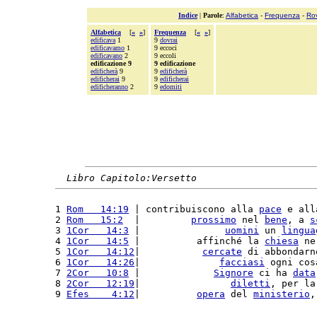
Indice
|
Parole
:
Alfabetica
-
Frequenza
-
Ro
Alfabetica
[
«
»
]
Frequenza
[
«
»
]
edificava
1
9
dovrai
edificavamo
1
9 eccoci
edificavano
2
9 eccoli
edificazione 9
9 edificazione
edificherà
9
9
edificherà
edificherai
9
9
edificherai
edificheranno
2
9
edomiti
Libro Capitolo:Versetto
1 
Rom   14:19
 | contribuiscono alla 
pace
 e all
2 
Rom   15:2
  |         
prossimo
 nel 
bene
, a 
s
3 
1Cor   14:3
 |               
uomini
 un 
lingua
4 
1Cor   14:5
 |          affinché la 
chiesa
 ne
5 
1Cor   14:12
|           
cercate
 di abbondarn
6 
1Cor   14:26
|              
facciasi
 ogni cos
7 
2Cor   10:8
 |             
Signore
 ci ha 
data
8 
2Cor   12:19
|                
diletti
, per la
9 
Efes    4:12
|          
opera
 del 
ministerio
,