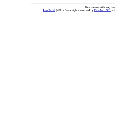
Best viewed with any br
IntraText®
(V89) - Some rights reserved by
EuloTech SRL
- 1