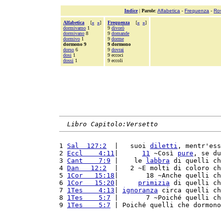
Indice
|
Parole
:
Alfabetica
-
Frequenza
-
Ro
Alfabetica
[
«
»
]
Frequenza
[
«
»
]
dormivamo
1
9
divorò
dormivano
8
9
domande
dormivo
1
9
dorme
dormono 9
9 dormono
dorso
6
9
dovrai
dosi
1
9 eccoci
dossi
1
9 eccoli
Libro Capitolo:Versetto
1 
Sal  127:2
  |   suoi 
diletti
, mentr'ess
2 
Eccl    4:11
|      
11
 ~Così 
pure
, se du
3 
Cant    7:9
 |    le 
labbra
 di quelli ch
4 
Dan   12:2
  |   2 ~E molti di coloro ch
5 
1Cor   15:18
|       18 ~Anche quelli ch
6 
1Cor   15:20
|     
primizia
 di quelli ch
7 
1Tes    4:13
| 
ignoranza
 circa quelli ch
8 
1Tes    5:7
 |       7 ~Poiché quelli ch
9 
1Tes    5:7
 | Poiché quelli che dormono