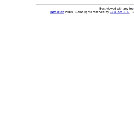
Best viewed with any br
IntraText®
(V89) - Some rights reserved by
EuloTech SRL
- 1