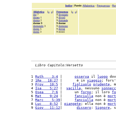
Indice
|
Parole
:
Alfabetica
-
Frequenza
-
Ro
Alfabetica
[
«
»
]
Frequenza
[
«
»
]
dor
7
9
divezzato
dorato
1
9
divorò
dorma
2
9
domande
dorme 9
9 dorme
dormendo
3
9
dormono
dormi
5
9
dovrai
dormì
3
9 eccoci
Libro Capitolo:Versetto
1 
Ruth    3:4
 |      
osserva
 il 
luogo
 dov
2 
1Re   18:27
 |       è in 
viaggio
; fors'
3 
Prov   10:5
 |     
figliuolo
prudente
, m
4 
Isa    5:27
 |  
vacilla
, nessuno 
sonnecc
5 
Osea    7:6
 |      un 
forno
; il loro 
fo
6 
Mat    9:24
 |      
fanciulla
 non è 
mort
7 
Marc    5:39
|      
fanciulla
 non è 
mort
8 
Luc    8:52
 | 
piangete
; ella non è 
mort
9 
Giov   11:12
|       
dissero
: 
Signore
, s