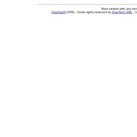
Best viewed with any br
IntraText®
(V89) - Some rights reserved by
EuloTech SRL
- 1