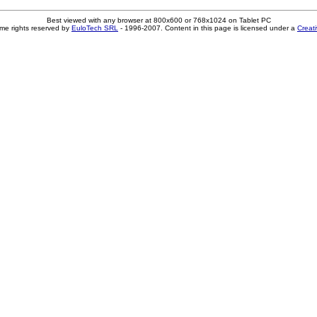
Best viewed with any browser at 800x600 or 768x1024 on Tablet PC
me rights reserved by
EuloTech SRL
- 1996-2007. Content in this page is licensed under a
Creat