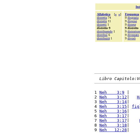
Ind
Alfabetica
[
«
»
]
Frequenza
distretta
74
9
disgrazia
distrette
11
9
dispose
distretti
1
9
distese
distretto 9
9 distretto
distribuendo
1
9
distruttor
distribuì
6
9
divezzato
distribuirà
1
9
divorò
Libro Capitolo:V
1 
Neh    3:9
 |    
2 
Neh    3:12
|   
H
3 
Neh    3:14
|    
4 
Neh    3:15
| 
fig
5 
Neh    3:16
|    
6 
Neh    3:17
|    
7 
Neh    3:17
|    
8 
Neh    3:18
|    
9 
Neh   12:28
|    