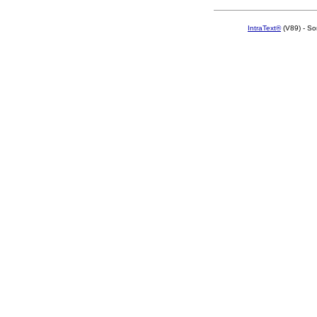
IntraText®
(V89) - So