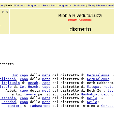
ice
|
Parole
:
Alfabetica
-
Frequenza
-
Rovesciate
-
Lunghezza
-
Statistiche
|
Aiuto
|
Biblioteca Intra
[
«
»
]
Bibbia Riveduta/Luzzi
IntraText - Concordanze
e
distretto
ersetto
      
Hur
capo
 della 
metà
 del 
distretto
 di 
Gerusalemme
. ~
allohesh
, 
capo
 della 
metà
 del 
distretto
 di 
Gerusalemme
. ~
 
figliuolo
 di 
Recab
, 
capo
 del 
distretto
 di Beth-Hakkerem
liuolo
 di 
Col-Hozeh
, 
capo
 del 
distretto
 di 
Mitspa
, 
resta
   Azbuk, 
capo
 della 
metà
 del 
distretto
 di Beth-Zur, 
lav
      a lui 
lavorò
 per il suo 
distretto
Hashabia
, 
capo
 d
Hashabia
, 
capo
 della 
metà
 del 
distretto
 di 
Keila
. ~

 
Henadad
, 
capo
 della 
metà
 del 
distretto
 di 
Keila
; ~

    
cantori
 si 
radunarono
 dal 
distretto
 intorno a 
Gerusa