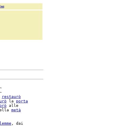
Text




 
restaurò
urò
 la 
porta
orò
 alle

ella 
metà
lemme