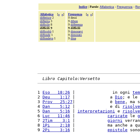
Indice
|
Parole
:
Alfabetica
-
Frequenza
-
Ro
Alfabetica
[
«
»
]
Frequenza
[
«
»
]
differisce
2
9 dessi
differita
3
9
dibon
difficile
8
9
differenza
difficili 9
9 difficili
difficoltà
1
9
dimorarvi
diffonde
1
9
dimorato
diffondeva
1
9
dina
Libro Capitolo:Versetto
1 
Eso   18:26
 |               in ogni 
tem
2 
Deu    1:17
 |              a 
Dio
; e le 
3 
Prov   25:27
|              è 
bene
, ma s
4 
Dan    5:12
 |              e di 
risolve
5 
Dan    5:16
 | 
interpretazioni
 e 
risolve
6 
Luc   11:46
 |             
caricate
 le 
g
7 
2Tim    3:1
 |             
giorni
 verran
8 
1Pi    2:18
 |             ma anche a qu
9 
2Pi    3:16
 |             
epistole
 sono