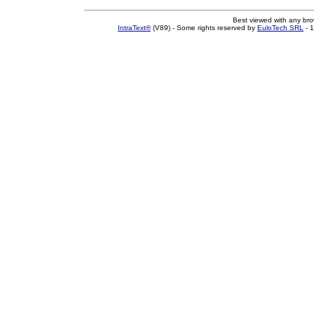
Best viewed with any br
IntraText®
(V89) - Some rights reserved by
EuloTech SRL
- 1