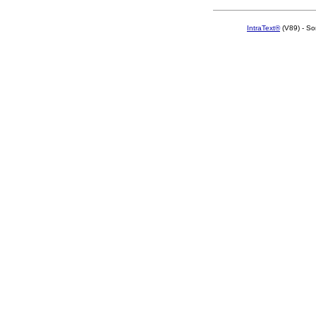
IntraText®
(V89) - So