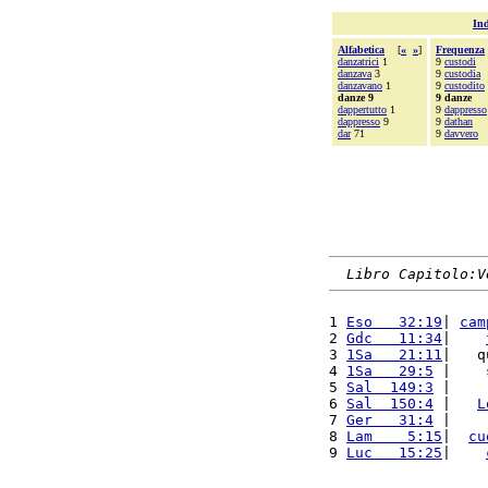
Ind
Alfabetica
[
«
»
]
Frequenza
danzatrici
1
9
custodi
danzava
3
9
custodia
danzavano
1
9
custodito
danze 9
9 danze
dappertutto
1
9
dappresso
dappresso
9
9
dathan
dar
71
9
davvero
Libro Capitolo:V
1 
Eso   32:19
| 
cam
2 
Gdc   11:34
|    
3 
1Sa   21:11
|   q
4 
1Sa   29:5
 |    
5 
Sal  149:3
 |    
6 
Sal  150:4
 |   
L
7 
Ger   31:4
 |    
8 
Lam    5:15
|  
cu
9 
Luc   15:25
|    