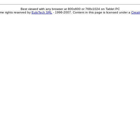
Best viewed with any browser at 800x600 or 768x1024 on Tablet PC
me rights reserved by
EuloTech SRL
- 1996-2007. Content in this page is licensed under a
Creat