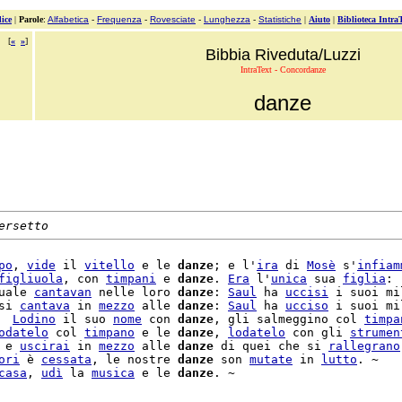
ice
|
Parole
:
Alfabetica
-
Frequenza
-
Rovesciate
-
Lunghezza
-
Statistiche
|
Aiuto
|
Biblioteca Intra
[
«
»
]
Bibbia Riveduta/Luzzi
IntraText - Concordanze
danze
ersetto
po
, 
vide
 il 
vitello
 e le 
danze
; e l'
ira
 di 
Mosè
 s'
infiam
figliuola
, con 
timpani
 e 
danze
. 
Era
 l'
unica
 sua 
figlia
:

uale 
cantavan
 nelle loro 
danze
: 
Saul
 ha 
uccisi
 i suoi mi
si 
cantava
 in 
mezzo
 alle 
danze
: 
Saul
 ha 
ucciso
 i suoi mi
  
Lodino
 il suo 
nome
 con 
danze
, gli salmeggino col 
timpa
odatelo
 col 
timpano
 e le 
danze
, 
lodatelo
 con gli 
strumen
 e 
uscirai
 in 
mezzo
 alle 
danze
 di quei che si 
rallegrano
ori
 è 
cessata
, le nostre 
danze
 son 
mutate
 in 
lutto
. ~

casa
, 
udì
 la 
musica
 e le 
danze