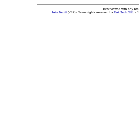
Best viewed with any br
IntraText®
(V89) - Some rights reserved by
EuloTech SRL
- 1