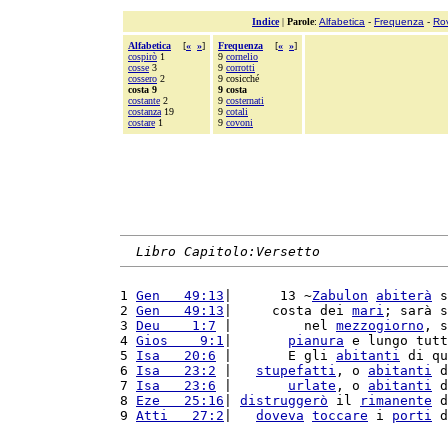
Indice
|
Parole
:
Alfabetica
-
Frequenza
-
Ro
Alfabetica
[
«
»
]
Frequenza
[
«
»
]
cospirò
1
9
cornelio
cosse
3
9
corrotti
cossero
2
9 cosicché
costa 9
9 costa
costante
2
9
costernati
costanza
19
9
cotali
costare
1
9
covoni
Libro Capitolo:Versetto
1 
Gen   49:13
|      13 ~
Zabulon
abiterà
 s
2 
Gen   49:13
|     costa dei 
mari
; sarà s
3 
Deu    1:7
 |         nel 
mezzogiorno
, s
4 
Gios    9:1
|       
pianura
 e lungo tutt
5 
Isa   20:6
 |       E gli 
abitanti
 di qu
6 
Isa   23:2
 |   
stupefatti
, o 
abitanti
 d
7 
Isa   23:6
 |       
urlate
, o 
abitanti
 d
8 
Eze   25:16
| 
distruggerò
 il 
rimanente
 d
9 
Atti   27:2
|   
doveva
toccare
 i 
porti
 d