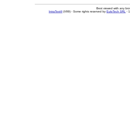
Best viewed with any br
IntraText®
(V89) - Some rights reserved by
EuloTech SRL
- 1