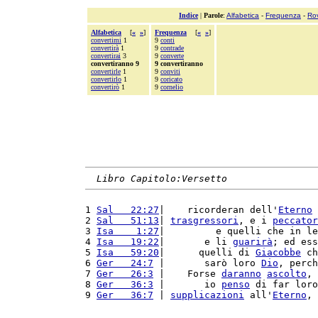
Indice
|
Parole
:
Alfabetica
-
Frequenza
-
Ro
Alfabetica
[
«
»
]
Frequenza
[
«
»
]
convertimi
1
9
conti
convertirà
1
9
contrade
convertirai
3
9
converte
convertiranno 9
9 convertiranno
convertirle
1
9
conviti
convertirlo
1
9
coricato
convertirò
1
9
cornelio
Libro Capitolo:Versetto
1 
Sal   22:27
|    ricorderan dell'
Eterno
 
2 
Sal   51:13
| 
trasgressori
, e i 
peccator
3 
Isa    1:27
|         e quelli che in le
4 
Isa   19:22
|       e li 
guarirà
; ed ess
5 
Isa   59:20
|      quelli di 
Giacobbe
 ch
6 
Ger   24:7
 |       sarò loro 
Dio
, perch
7 
Ger   26:3
 |    Forse 
daranno
ascolto
, 
8 
Ger   36:3
 |       io 
penso
 di far loro
9 
Ger   36:7
 | 
supplicazioni
 all'
Eterno
, 