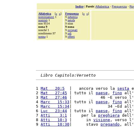
Indice
|
Parole
:
Alfabetica
-
Frequenza
-
Ro
Alfabetica
[
«
»
]
Frequenza
[
«
»
]
nominiamoci
1
9
nehemia
nominò
1
9
netofa
non 9514
9 niun
nona 9
9 nona
nonché 1
9
occupati
nondimeno 97
9
odi
nonna
1
9
offerti
Libro Capitolo:Versetto
1 
Mat   20:5
  |   ancora verso la 
sesta
 e
2 
Mat   27:45
 | tutto il 
paese
, 
fino
 all'
3 
Mat   27:46
 |            46 ~E verso l'
4 
Marc   15:33
| tutto il 
paese
, 
fino
 all'
5 
Marc   15:34
|               34 ~Ed all'
6 
Luc   23:44
 | tutto il 
paese
, 
fino
 all'
7 
Atti    3:1
 |    per la 
preghiera
 dell'
8 
Atti   10:3
 |      in 
visione
, verso l'
9 
Atti   10:30
|      stavo 
pregando
, all'