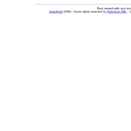
Best viewed with any br
IntraText®
(V89) - Some rights reserved by
EuloTech SRL
- 1