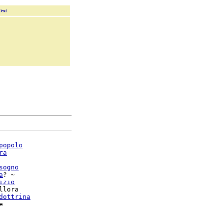
Text
popolo
ra
sogno
a
? ~

izio
llora

dottrina