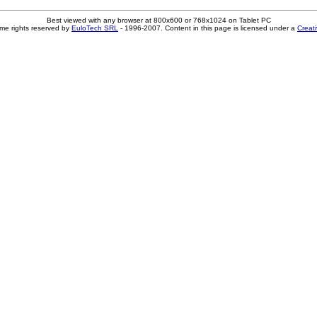
Best viewed with any browser at 800x600 or 768x1024 on Tablet PC
me rights reserved by
EuloTech SRL
- 1996-2007. Content in this page is licensed under a
Creat