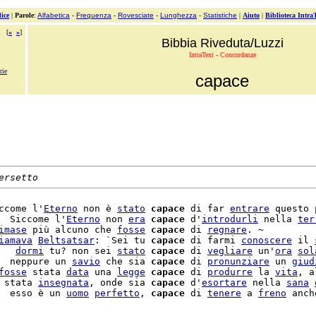
ice
|
Parole
:
Alfabetica
-
Frequenza
-
Rovesciate
-
Lunghezza
-
Statistiche
|
Aiuto
|
Biblioteca Intra
[
«
»
]
Bibbia Riveduta/Luzzi
IntraText - Concordanze
rie
capace
ersetto
ccome l'
Eterno
 non è 
stato
capace
 di far 
entrare
 questo 
  Siccome l'
Eterno
 non 
era
capace
 d'
introdurli
 nella 
ter
imase
 più alcuno che 
fosse
capace
 di 
regnare
. ~

iamava
Beltsatsar
: `Sei tu 
capace
 di farmi 
conoscere
 il 
   
dormi
 tu? non sei 
stato
capace
 di 
vegliare
 un'
ora
sol
  neppure un 
savio
 che sia 
capace
 di 
pronunziare
 un 
giud
fosse
 stata 
data
 una 
legge
capace
 di 
produrre
 la 
vita
, a
 stata 
insegnata
, onde sia 
capace
 d'
esortare
 nella 
sana
  esso è un 
uomo
perfetto
, 
capace
 di 
tenere
 a 
freno