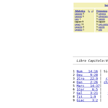
Ind
Alfabetica
[
«
»
]
Frequenza
canzone
6
9
calpesta
canzoni
6
9
calpestato
caos
1
9
canizie
capace 9
9 capace
capaci
16
9
capi-centu
capacità
8
9
carichi
capanna
5
9
cefa
Libro Capitolo:V
1 
Num   14:16
 | Si
2 
Deu    9:28
 |   
3 
2Cro   22:9
 |  
r
4 
Dan    2:26
 | 
ch
5 
Marc   14:37
|   
6 
1Cor    6:5
 |   
7 
Gal    3:21
 |   
8 
Tit    1:9
  |   
9 
Giac    3:2
 |   