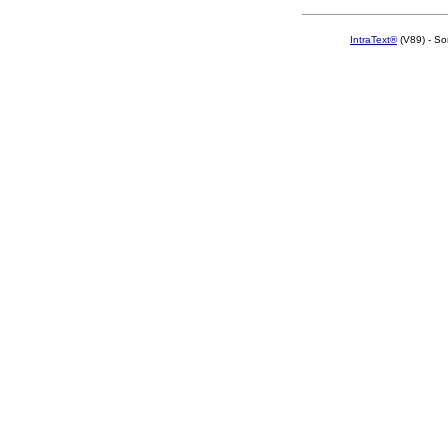
IntraText®
(V89) - So