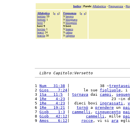
Indice
|
Parole
:
Alfabetica
-
Frequenza
-
Ro
Alfabetica
[
«
»
]
Frequenza
[
«
»
]
bottino
59
9
beveva
bottoni
1
9
bisognava
bove
7
9
bisognosi
bovi 9
9 bovi
bovino
1
9
branco
bracci
24
9
calma
braccia
30
9
calpesta
Libro Capitolo:Versetto
1 
Num   31:38
 |             38 ~
trentasei
2 
Gios    7:24
|      le sue 
figliuole
, i 
3 
1Sa   11:5
  | 
tornava
 dai 
campi
, 
seguen
4 
1Re    4:23
 |                  23 ~in d
5 
1Re    4:23
 |  dieci bovi 
ingrassati
, 
v
6 
1Re   19:21
 |   
tornò
 a 
prendere
 un 
pai
7 
Giob    1:3
 | 
cammelli
, 
cinquecento
pai
8 
Giob   42:12
|       
cammelli
, mille 
pai
9 
Amos    6:12
|     
rocce
, vi si 
ara
 egli