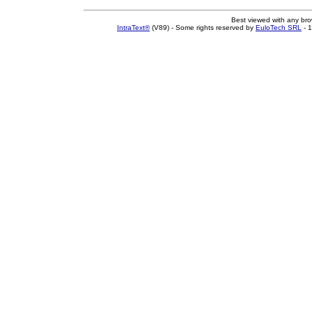
Best viewed with any br
IntraText®
(V89) - Some rights reserved by
EuloTech SRL
- 1