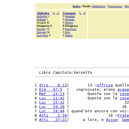
Indice
|
Parole
:
Alfabetica
-
Frequenza
-
Ro
Alfabetica
[
«
»
]
Frequenza
[
«
»
]
bisbiglio
1
9
betsaleel
bishlam
1
9
bevendo
bisogna 45
9
beveva
bisognava 9
9 bisognava
bisogni
10
9
bisognosi
bisogno
66
9
bovi
bisognosi
9
9
branco
Libro Capitolo:Versetto
1 
2Cro    8:13
|        13 ~
offriva
 quello
2 
Eze   47:5
  |   ingrossate; erano 
acque
3 
Mat   23:23
 |        Queste son le 
cose
4 
Luc   11:42
 |        Queste son le 
cose
5 
Luc   15:32
 |                        32
6 
Luc   24:26
 |                       26 
7 
Luc   24:44
 | quand'ero ancora con voi:
8 
Atti    1:16
|                 16 ~
Frate
9 
Atti   27:21
|      a loro, e 
disse
: 
Uom