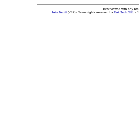
Best viewed with any br
IntraText®
(V89) - Some rights reserved by
EuloTech SRL
- 1