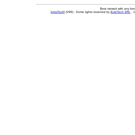
Best viewed with any br
IntraText®
(V89) - Some rights reserved by
EuloTech SRL
- 1