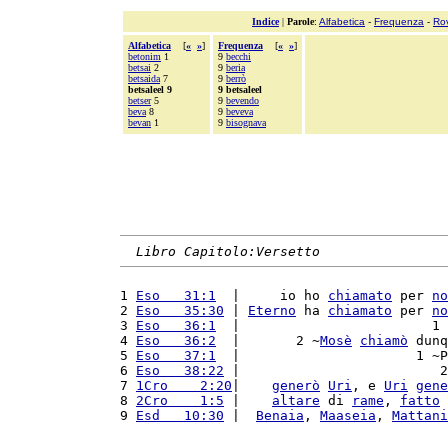
Indice
|
Parole
:
Alfabetica
-
Frequenza
-
Ro
Alfabetica
[
«
»
]
Frequenza
[
«
»
]
betonim
1
9
becchi
betsai
2
9
beria
betsaida
7
9
berrò
betsaleel 9
9 betsaleel
betser
5
9
bevendo
beva
8
9
beveva
bevan
1
9
bisognava
Libro Capitolo:Versetto
1 
Eso   31:1
  |     io ho 
chiamato
 per 
no
2 
Eso   35:30
 | 
Eterno
 ha 
chiamato
 per 
no
3 
Eso   36:1
  |                        1 
4 
Eso   36:2
  |       2 ~
Mosè
chiamò
 dunq
5 
Eso   37:1
  |                      1 ~P
6 
Eso   38:22
 |                         2
7 
1Cro    2:20
|    
generò
Uri
, e 
Uri
gene
8 
2Cro    1:5
 |    
altare
 di 
rame
, 
fatto
 
9 
Esd   10:30
 |  
Benaia
, 
Maaseia
, 
Mattani