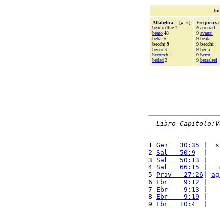
Ind
Alfabetica
[
«
»
]
Frequenza
beatitudine
2
9
atterrati
beato
48
9
avanzi
bebai
6
9
beata
becchi 9
9 becchi
becco
8
9
beria
becorath
1
9
berrò
bedad
2
9
betsaleel
Libro Capitolo:V
1 
Gen   30:35
 |  s
2 
Sal   50:9
  |   
3 
Sal   50:13
 |   
4 
Sal   66:15
 |   
5 
Prov   27:26
| 
ag
6 
Ebr    9:12
 |   
7 
Ebr    9:13
 |   
8 
Ebr    9:19
 |   
9 
Ebr   10:4
  |   