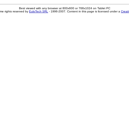
Best viewed with any browser at 800x600 or 768x1024 on Tablet PC
me rights reserved by
EuloTech SRL
- 1996-2007. Content in this page is licensed under a
Creat