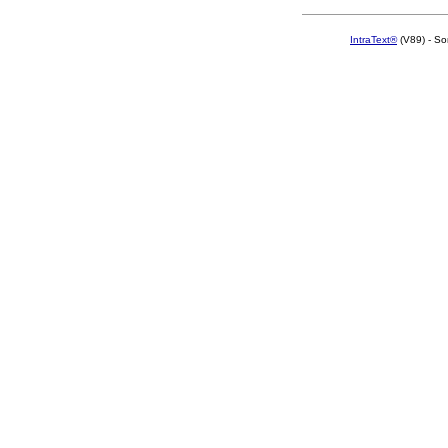
IntraText®
(V89) - So