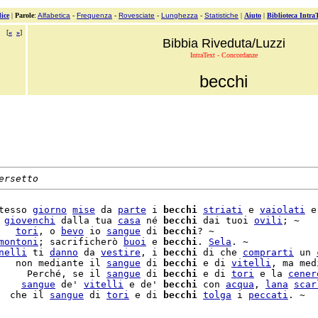
ice
|
Parole
:
Alfabetica
-
Frequenza
-
Rovesciate
-
Lunghezza
-
Statistiche
|
Aiuto
|
Biblioteca Intra
[
«
»
]
Bibbia Riveduta/Luzzi
IntraText - Concordanze
becchi
ersetto
tesso 
giorno
mise
 da 
parte
 i 
becchi
striati
 e 
vaiolati
 e
 
giovenchi
 dalla tua 
casa
 né 
becchi
 dai tuoi 
ovili
; ~

   
tori
, o 
bevo
 io 
sangue
 di 
becchi
? ~

montoni
; sacrificherò 
buoi
 e 
becchi
. 
Sela
. ~

nelli
 ti 
danno
 da 
vestire
, i 
becchi
 di che 
comprarti
 un 
   non mediante il 
sangue
 di 
becchi
 e di 
vitelli
, ma med
     Perché, se il 
sangue
 di 
becchi
 e di 
tori
 e la 
cener
    
sangue
 de' 
vitelli
 e de' 
becchi
 con 
acqua
, 
lana
scar
  che il 
sangue
 di 
tori
 e di 
becchi
tolga
 i 
peccati