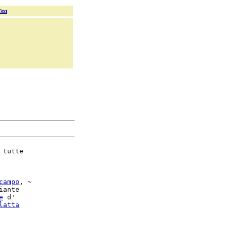
Text
 tutte

campo
, ~

iante

e
 d'

latta