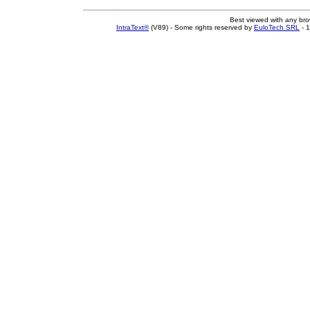
Best viewed with any br
IntraText®
(V89) - Some rights reserved by
EuloTech SRL
- 1