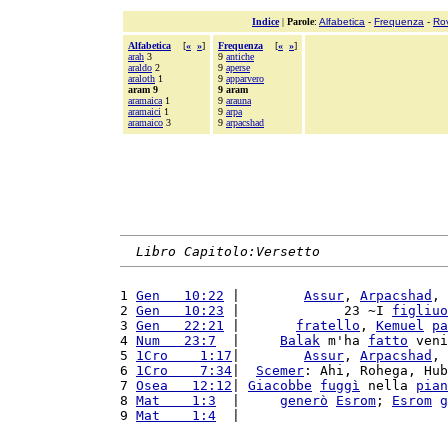
Indice
|
Parole
:
Alfabetica
-
Frequenza
-
Ro
Alfabetica
[
«
»
]
Frequenza
[
«
»
]
arah
3
9
antiche
araldo
2
9
aperse
araloth
1
9
apparvero
aram 9
9 aram
aramaica
1
9
arauna
aramaici
1
9
arpa
aramaico
3
9
arpacshad
Libro Capitolo:Versetto
1 
Gen   10:22
 |        
Assur
, 
Arpacshad
, 
2 
Gen   10:23
 |             23 ~I 
figliuo
3 
Gen   22:21
 |       
fratello
, 
Kemuel
pa
4 
Num   23:7
  |     
Balak
 m'ha 
fatto
 veni
5 
1Cro    1:17
|        
Assur
, 
Arpacshad
, 
6 
1Cro    7:34
|  
Scemer
: Ahi, Rohega, Hub
7 
Osea   12:12
| 
Giacobbe
fuggì
 nella 
pian
8 
Mat    1:3
  |     
generò
Esrom
; 
Esrom
g
9 
Mat    1:4
  |                          