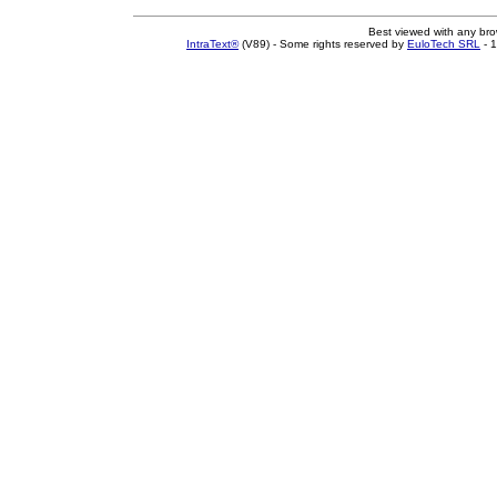
Best viewed with any br
IntraText®
(V89) - Some rights reserved by
EuloTech SRL
- 1