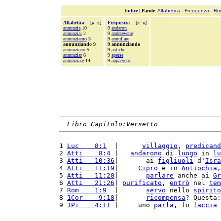
Indice
|
Parole
:
Alfabetica
-
Frequenza
-
Ro
Alfabetica
[
«
»
]
Frequenza
[
«
»
]
annunzia
10
9
andaron
annunziai
2
9
andatevene
annunziamo
3
9
annullare
annunziando 9
9 annunziando
annunziano
5
9
antiche
annunziar
6
9
aperse
annunziare
14
9
apparvero
Libro Capitolo:Versetto
1 
Luc    8:1
  |      
villaggio
, 
predicand
2 
Atti    8:4
 |   
andarono
 di 
luogo
 in 
lu
3 
Atti   10:36
|       ai 
figliuoli
 d'
Isra
4 
Atti   11:19
|     
Cipro
 e in 
Antiochia
,
5 
Atti   11:20
|       
parlare
 anche ai 
Gr
6 
Atti   21:26
| 
purificato
, 
entrò
 nel 
tem
7 
Rom    1:9
  |       
servo
 nello 
spirito
8 
1Cor    9:18
|       
ricompensa
? Questa:
9 
1Pi    4:11
 |     uno 
parla
, lo 
faccia
 