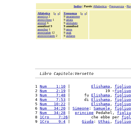
Indice
|
Parole
:
Alfabetica
-
Frequenza
-
Ro
Alfabetica
[
«
»
]
Frequenza
[
«
»
]
ammicca
2
9
amaramente
ammicchino
1
9
amata
ammiel
6
9
ammalato
ammihud 9
9 ammihud
ammihur
1
9
amos
amminadab
12
9
anak
amministrando
2
9
andaron
Libro Capitolo:Versetto
1 
Num    1:10
 |         
Elishama
, 
figliuo
2 
Num    2:19
 |               19 ~
figliuo
3 
Num    7:48
 |      fu 
Elishama
, 
figliuo
4 
Num    7:53
 |      di 
Elishama
, 
figliuo
5 
Num   10:22
 |         
Elishama
, 
figliuo
6 
Num   34:20
 | 
Simeone
: 
Samuele
, 
figliuo
7 
Num   34:28
 |  
principe
 Pedahel, 
figliu
8 
1Cro    7:26
|         che ebbe per 
figl
9 
1Cro    9:4
 |     
Giuda
: 
Uthai
, 
figliuo