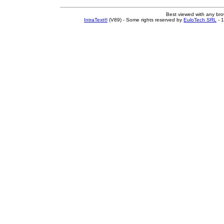
Best viewed with any br
IntraText®
(V89) - Some rights reserved by
EuloTech SRL
- 1