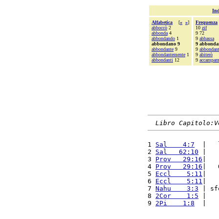
Ind
Alfabetica
[
«
»
]
Frequenza
abboccò
2
10
zif
abbonda
4
9 72
abbondando
1
9
abbassa
abbondano 9
9 abbonda
abbondante
9
9
abbondan
abbondantemente
1
9
abiterò
abbondanti
12
9
accampam
Libro Capitolo:V
1 
Sal    4:7
  |   
2 
Sal   62:10
 |   
3 
Prov   29:16
|   
4 
Prov   29:16
|   
5 
Eccl    5:11
|   
6 
Eccl    5:11
|   
7 
Nahu    3:3
 | sf
8 
2Cor    1:5
 |   
9 
2Pi    1:8
  |   