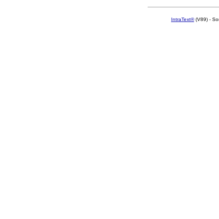
IntraText®
(V89) - So