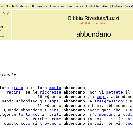
ice
|
Parole
:
Alfabetica
-
Frequenza
-
Rovesciate
-
Lunghezza
-
Statistiche
|
Aiuto
|
Biblioteca Intra
[
«
»
]
Bibbia Riveduta/Luzzi
IntraText - Concordanze
no
te
abbondano
ento
ersetto
loro 
grano
 e il loro 
mosto
abbondano
. ~

   
rapina
; se le 
ricchezze
abbondano
, non vi 
mettete
 il 
                16 ~Quando 
abbondano
 gli 
empi
, abbondano
Quando abbondano gli 
empi
, 
abbondano
 le 
trasgressioni
; m
                
11
 ~Quando 
abbondano
 i 
beni
, abbondano an
  Quando abbondano i 
beni
, 
abbondano
 anche quei che li 
m
olgoran le 
lance
, i 
feriti
abbondano
, s'
ammontano
 i 
cada
           5 ~Perché, come 
abbondano
 in noi le 
sofferenz
  queste 
cose
 si 
trovano
 e 
abbondano
 in voi, non vi 
rend