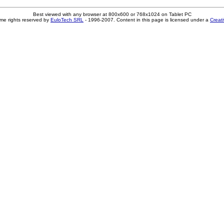
Best viewed with any browser at 800x600 or 768x1024 on Tablet PC
me rights reserved by
EuloTech SRL
- 1996-2007. Content in this page is licensed under a
Creat