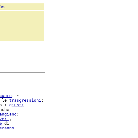
Text
cuore
. ~

 le 
trasgressioni
;

a i 
giusti
che

angiano
;

veri
,

e
 di

eranno